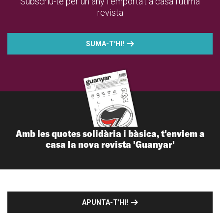
Subscriu-te per un any i emporta't a casa l'útima
revista
SUMA-T'HI!
Amb les quotes solidària i bàsica, t'enviem a
casa la nova revista 'Guanyar'
APUNTA-T'HI!