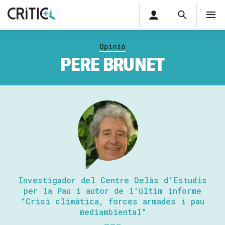
Àrea
Cerca
M
privada
Cerca
Subscriu-t'hi
Cerc
per...
Opinió
Inicia sessió
PERE BRUNET
Investigador del Centre Delàs d'Estudis
per la Pau i autor de l'últim informe
“Crisi climàtica, forces armades i pau
mediambiental”