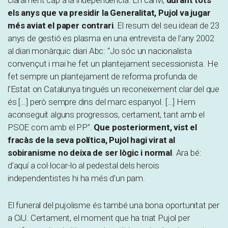
clarament cap a la independència. En canvi,
durant tots
els anys que va presidir la Generalitat, Pujol va jugar
més aviat el paper contrari
. El resum del seu ideari de 23
anys de gestió es plasma en una entrevista de l’any 2002
al diari monàrquic diari Abc: “Jo sóc un nacionalista
convençut i mai he fet un plantejament secessionista. He
fet sempre un plantejament de reforma profunda de
l’Estat on Catalunya tingués un reconeixement clar del que
és […] però sempre dins del marc espanyol. […] Hem
aconseguit alguns progressos, certament, tant amb el
PSOE com amb el PP”.
Que posteriorment, vist el
fracàs de la seva política, Pujol hagi virat al
sobiranisme no deixa de ser lògic i normal
. Ara bé:
d’aquí a col·locar-lo al pedestal dels herois
independentistes hi ha més d’un pam.
El funeral del pujolisme és també una bona oportunitat per
a CiU. Certament, el moment que ha triat Pujol per