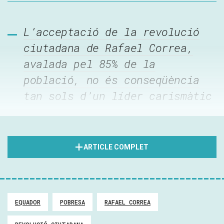
L’acceptació de la revolució
ciutadana de Rafael Correa,
avalada pel 85% de la
població, no és conseqüència
tan sols d’un líder carismàtic
Els grans avenços experimentats a l’Equador des de la
victòria al desembre de 2006 de Rafael Correa són
ARTICLE COMPLET
indiscutibles. Indicadors de tot tipus –estadístiques
d’organismes internacionals, enquestes d’opinió, resultats
electorals– informen de l’èxit del primer període del govern
de l’anomenada revolució ciutadana. La conjunció de
EQUADOR
POBRESA
RAFAEL CORREA
processos de modernització i de redistribució ha
aconseguit capgirar la situació de “no futur” de les