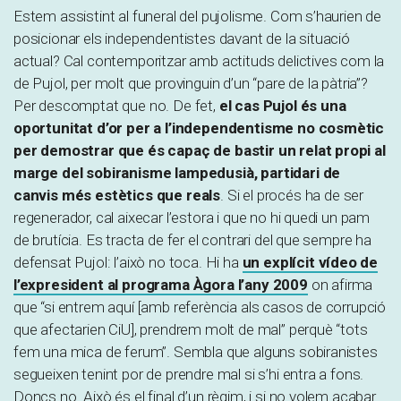
Estem assistint al funeral del pujolisme. Com s’haurien de
posicionar els independentistes davant de la situació
actual? Cal contemporitzar amb actituds delictives com la
de Pujol, per molt que provinguin d’un “pare de la pàtria”?
Per descomptat que no. De fet,
el cas Pujol és una
oportunitat d’or per a l’independentisme no cosmètic
per demostrar que és capaç de bastir un relat propi al
marge del sobiranisme lampedusià, partidari de
canvis més estètics que reals
. Si el procés ha de ser
regenerador, cal aixecar l’estora i que no hi quedi un pam
de brutícia. Es tracta de fer el contrari del que sempre ha
defensat Pujol: l’això no toca. Hi ha
un explícit vídeo de
l’expresident al programa Àgora l’any 2009
on afirma
que “si entrem aquí [amb referència als casos de corrupció
que afectarien CiU], prendrem molt de mal” perquè “tots
fem una mica de ferum”. Sembla que alguns sobiranistes
segueixen tenint por de prendre mal si s’hi entra a fons.
Doncs no. Això és el final d’un règim, i si no volem acabar