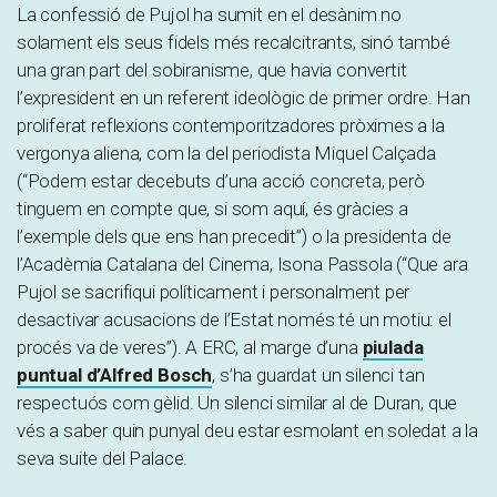
La confessió de Pujol ha sumit en el desànim no
solament els seus fidels més recalcitrants, sinó també
una gran part del sobiranisme, que havia convertit
l’expresident en un referent ideològic de primer ordre. Han
proliferat reflexions contemporitzadores pròximes a la
vergonya aliena, com la del periodista Miquel Calçada
(“Podem estar decebuts d’una acció concreta, però
tinguem en compte que, si som aquí, és gràcies a
l’exemple dels que ens han precedit”) o la presidenta de
l’Acadèmia Catalana del Cinema, Isona Passola (“Que ara
Pujol se sacrifiqui políticament i personalment per
desactivar acusacions de l’Estat només té un motiu: el
procés va de veres”). A ERC, al marge d’una
piulada
puntual d’Alfred Bosch
, s’ha guardat un silenci tan
respectuós com gèlid. Un silenci similar al de Duran, que
vés a saber quin punyal deu estar esmolant en soledat a la
seva suite del Palace.