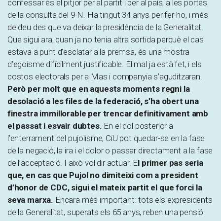
confessar és el pitjor per al partit i per al país, a les portes
de la consulta del 9-N. Ha tingut 34 anys per fer-ho, i més
de deu des que va deixar la presidència de la Generalitat.
Que sigui ara, quan ja no tenia altra sortida perquè el cas
estava a punt d’esclatar a la premsa, és una mostra
d’egoisme difícilment justificable. El mal ja està fet, i els
costos electorals per a Mas i companyia s’aguditzaran.
Però per molt que en aquests moments regni la
desolació a les files de la federació, s’ha obert una
finestra immillorable per trencar definitivament amb
el passat i esvair dubtes.
En el dol posterior a
l’enterrament del pujolisme, CiU pot quedar-se en la fase
de la negació, la ira i el dolor o passar directament a la fase
de l’acceptació. I això vol dir actuar. E
l primer pas seria
que, en cas que Pujol no dimiteixi com a president
d’honor de CDC, sigui el mateix partit el que forci la
seva marxa.
Encara més important: tots els expresidents
de la Generalitat, superats els 65 anys, reben una pensió