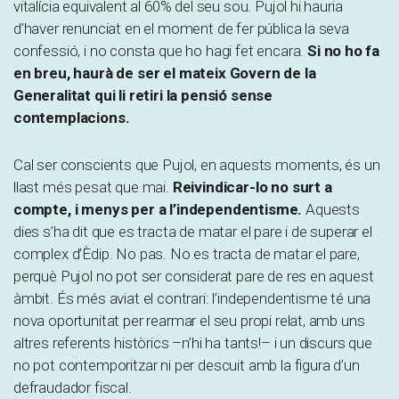
vitalícia equivalent al 60% del seu sou. Pujol hi hauria
d’haver renunciat en el moment de fer pública la seva
confessió, i no consta que ho hagi fet encara.
Si no ho fa
en breu, haurà de ser el mateix Govern de la
Generalitat qui li retiri la pensió sense
contemplacions.
Cal ser conscients que Pujol, en aquests moments, és un
llast més pesat que mai.
Reivindicar-lo no surt a
compte, i menys per a l’independentisme.
Aquests
dies s’ha dit que es tracta de matar el pare i de superar el
complex d’Èdip. No pas. No es tracta de matar el pare,
perquè Pujol no pot ser considerat pare de res en aquest
àmbit. És més aviat el contrari: l’independentisme té una
nova oportunitat per rearmar el seu propi relat, amb uns
altres referents històrics –n’hi ha tants!– i un discurs que
no pot contemporitzar ni per descuit amb la figura d’un
defraudador fiscal.