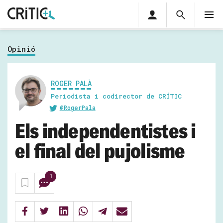
Àrea
Cerca
M
privada
Cerca
Subscriu-t'hi
Cerc
per...
Opinió
Inicia sessió
ROGER PALÀ
Periodista i codirector de CRÍTIC
@RogerPala
Els independentistes i
el final del pujolisme
1