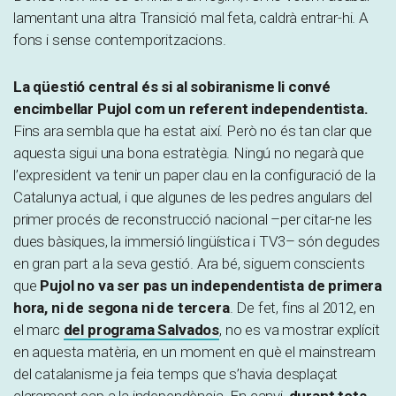
lamentant una altra Transició mal feta, caldrà entrar-hi. A
fons i sense contemporitzacions.
La qüestió central és si al sobiranisme li convé
encimbellar Pujol com un referent independentista.
Fins ara sembla que ha estat així. Però no és tan clar que
aquesta sigui una bona estratègia. Ningú no negarà que
l’expresident va tenir un paper clau en la configuració de la
Catalunya actual, i que algunes de les pedres angulars del
primer procés de reconstrucció nacional –per citar-ne les
dues bàsiques, la immersió lingüística i TV3– són degudes
en gran part a la seva gestió. Ara bé, siguem conscients
que
Pujol no va ser pas un independentista de primera
hora, ni de segona ni de tercera
. De fet, fins al 2012, en
el marc
del programa Salvados
, no es va mostrar explícit
en aquesta matèria, en un moment en què el mainstream
del catalanisme ja feia temps que s’havia desplaçat