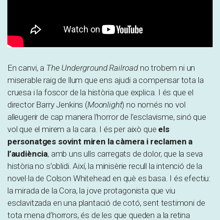
En canvi, a
The Underground Railroad
no trobem ni un
miserable raig de llum que ens ajudi a compensar tota la
cruesa i la foscor de la història que explica. I és que el
director Barry Jenkins (
Moonlight
) no només no vol
alleugerir de cap manera l’horror de l’esclavisme, sinó que
vol que el mirem a la cara. I és per això que
els
personatges sovint miren la càmera i reclamen a
l’audiència
, amb uns ulls carregats de dolor, que la seva
història no s’oblidi. Així, la minisèrie recull la intenció de la
novel·la de Colson Whitehead en què es basa. I és efectiu:
la mirada de la Cora, la jove protagonista que viu
esclavitzada en una plantació de cotó, sent testimoni de
tota mena d’horrors, és de les que queden a la retina