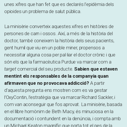
unes xifres que han fet que es declarés l’epidèmia dels
opioides un problema de salut pública.
La minisèrie converteix aquestes xifres en històries de
persones de carn i ossos. Així, a més de la història del
doctor, també coneixem la història dels seus pacients,
gent humil que viu en un poble miner, propensos a
necessitar alguna cosa per pal·liar el doctor crònic i que
són els que la farmacèutica Purdue va marcar com a
target
comercial del seu producte.
Sabien que estaven
mentint els responsables de la companyia quan
afirmaven que no provocava addicció?
A partir
d’aquesta pregunta ens mostren com es va gestar
l’OxyContin, l’estratègia que va marcar Richard Sackler, i
com van aconseguir que fos aprovat. La minisèrie, basada
en el llibre homònim de Beth Macy, és minuciosa en la
documentació i contundent en la denúncia, i compta amb
un Michael Keaton magnífic que porta tot el pes de la