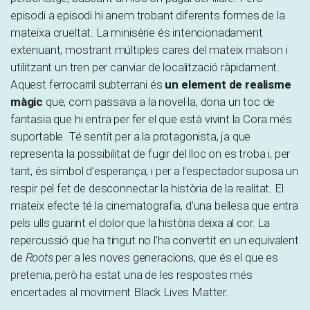
episodi a episodi hi anem trobant diferents formes de la
mateixa crueltat. La minisèrie és intencionadament
extenuant, mostrant múltiples cares del mateix malson i
utilitzant un tren per canviar de localització ràpidament.
Aquest ferrocarril subterrani és
un element de realisme
màgic
que, com passava a la novel·la, dona un toc de
fantasia que hi entra per fer el que està vivint la Cora més
suportable. Té sentit per a la protagonista, ja que
representa la possibilitat de fugir del lloc on es troba i, per
tant, és símbol d’esperança, i per a l’espectador suposa un
respir pel fet de desconnectar la història de la realitat. El
mateix efecte té la cinematografia, d’una bellesa que entra
pels ulls guarint el dolor que la història deixa al cor. La
repercussió que ha tingut no l’ha convertit en un equivalent
de
Roots
per a les noves generacions, que és el que es
pretenia, però ha estat una de les respostes més
encertades al moviment Black Lives Matter.