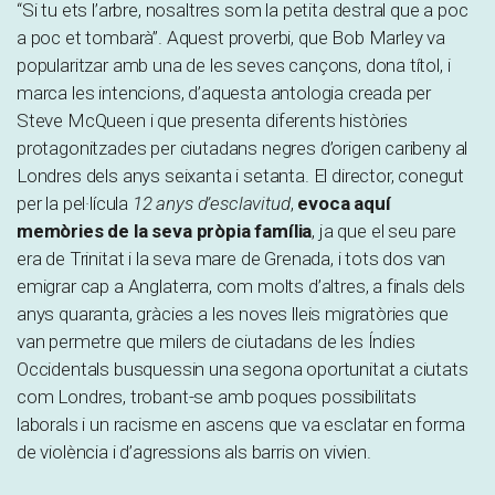
“Si tu ets l’arbre, nosaltres som la petita destral que a poc
a poc et tombarà”. Aquest proverbi, que Bob Marley va
popularitzar amb una de les seves cançons, dona títol, i
marca les intencions, d’aquesta antologia creada per
Steve McQueen i que presenta diferents històries
protagonitzades per ciutadans negres d’origen caribeny al
Londres dels anys seixanta i setanta. El director, conegut
per la pel·lícula
12 anys d’esclavitud
,
evoca aquí
memòries de la seva pròpia família
, ja que el seu pare
era de Trinitat i la seva mare de Grenada, i tots dos van
emigrar cap a Anglaterra, com molts d’altres, a finals dels
anys quaranta, gràcies a les noves lleis migratòries que
van permetre que milers de ciutadans de les Índies
Occidentals busquessin una segona oportunitat a ciutats
com Londres, trobant-se amb poques possibilitats
laborals i un racisme en ascens que va esclatar en forma
de violència i d’agressions als barris on vivien.