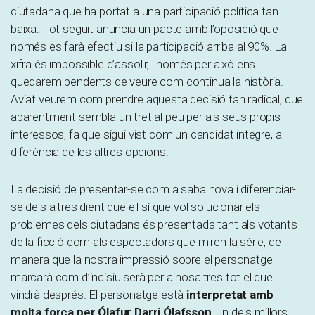
ciutadana que ha portat a una participació política tan
baixa. Tot seguit anuncia un pacte amb l’oposició que
només es farà efectiu si la participació arriba al 90%. La
xifra és impossible d’assolir, i només per això ens
quedarem pendents de veure com continua la història.
Aviat veurem com prendre aquesta decisió tan radical, que
aparentment sembla un tret al peu per als seus propis
interessos, fa que sigui vist com un candidat íntegre, a
diferència de les altres opcions.
La decisió de presentar-se com a saba nova i diferenciar-
se dels altres dient que ell sí que vol solucionar els
problemes dels ciutadans és presentada tant als votants
de la ficció com als espectadors que miren la sèrie, de
manera que la nostra impressió sobre el personatge
marcarà com d’incisiu serà per a nosaltres tot el que
vindrà després. El personatge està
interpretat amb
molta força per Ólafur Darri Ólafsson
, un dels millors