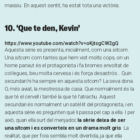
massiu. En aquest sentit, ha estat tota una victòria.
10. ‘Que te den, Kevin’
https://www.youtube.com/watch?v=oKjtsgCW2gQ
Aquesta sèrie es presenta, inicialment, com una
sitcom
.
Una
sitcom
com tantes que hem vist molts cops, on un
home panxut és el protagonista i fa bromes envoltat de
col·legues, beu molta cervesa i és força desastrós… Quin
secundari hi ha sempre en aquesta
sitcom
? La seva dona.
O, més aviat, la mestressa de casa. Que normalment és la
que té el cervell i també la que té l’atractiu. Aquest
secundari és normalment un satèl·lit del protagonista, i en
aquesta sèrie es pregunten què li passa pel cap a ella. I per
això, quan ella surt del menjador,
la sèrie deixa de ser
una
sitcom
i es converteix en un drama molt gris
. La
realitat, que per fora sembla molt divertida, ja que ella