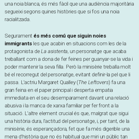
una noia blanca, és més fàcil que una audiència majoritària
segueixi segons quines històries que si fos una noia
racialitzada.
Segurament
és més comú que siguin noies
immigrants
les que acabin en situacions com les de la
protagonista de
La asistenta
, un personatge que acaba
treballant com a dona de fer feines per guanyar-se la vida i
poder mantenir la seva filla. Però la minisèrie treballa molt
bé el recorregut del personatge, evitant definir-la pel que li
passa. L’actriu Margaret Qualley (
The Leftovers
) fa una
gran feina en el paper principal i desperta empatia
immediata en el seu desemparament davant una relació
abusiva i la manca de xarxa familiar per fer front a la
situació. L’altre element crucial és que, malgrat que sigui
una història dura, l’actitud del personatge, i, per tant, de la
minisèrie, és esperançadora, fet que fa més digerible una
mena d’història que no és habitual que miri un públic tan