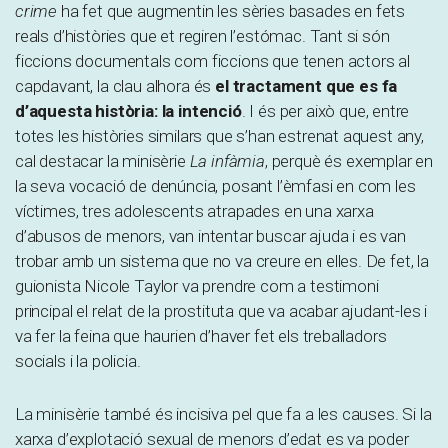
crime
ha fet que augmentin les sèries basades en fets
reals d’històries que et regiren l’estómac. Tant si són
ficcions documentals com ficcions que tenen actors al
capdavant, la clau alhora és
el tractament que es fa
d’aquesta història: la intenció
. I és per això que, entre
totes les històries similars que s’han estrenat aquest any,
cal destacar la minisèrie
La infàmia
, perquè és exemplar en
la seva vocació de denúncia, posant l’èmfasi en com les
víctimes, tres adolescents atrapades en una xarxa
d’abusos de menors, van intentar buscar ajuda i es van
trobar amb un sistema que no va creure en elles. De fet, la
guionista Nicole Taylor va prendre com a testimoni
principal el relat de la prostituta que va acabar ajudant-les i
va fer la feina que haurien d’haver fet els treballadors
socials i la policia.
La minisèrie també és incisiva pel que fa a les causes. Si la
xarxa d’explotació sexual de menors d’edat es va poder