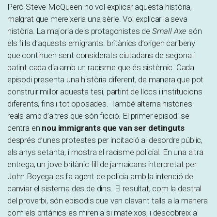
Però Steve McQueen no vol explicar aquesta història,
malgrat que mereixeria una sèrie. Vol explicar la seva
història. La majoria dels protagonistes de
Small Axe
són
els fills d’aquests emigrants: britànics d’origen caribeny
que continuen sent considerats ciutadans de segona i
patint cada dia amb un racisme que és sistèmic. Cada
episodi presenta una història diferent, de manera que pot
construir millor aquesta tesi, partint de llocs i institucions
diferents, fins i tot oposades. També alterna històries
reals amb d’altres que són ficció. El primer episodi se
centra en
nou immigrants que van ser detinguts
després d’unes protestes per incitació al desordre públic,
als anys setanta, i mostra el racisme policial. En una altra
entrega, un jove britànic fill de jamaicans interpretat per
John Boyega es fa agent de policia amb la intenció de
canviar el sistema des de dins. El resultat, com la destral
del proverbi, són episodis que van clavant talls a la manera
com els britànics es miren a si mateixos, i descobreix a