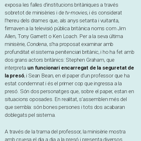
exposa les falles d’institucions britàniques a través
sobretot de minisèries i de
tv-movies
, i és considerat
l’hereu dels drames que, als anys setanta i vuitanta,
firmaven a la televisió pública britànica noms com Jim
Allen, Tony Garnett o Ken Loach. Per a la seva última
minisèrie,
Condena
, s’ha proposat examinar amb
profunditat el sistema penitenciari britànic, i ho ha fet amb
dos grans actors britànics: Stephen Graham, que
interpreta
un funcionari encarregat de la seguretat de
la presó
, i Sean Bean, en el paper d’un professor que ha
estat condemnat i és el primer cop que ingressa a la
presó. Són dos personatges que, sobre el paper, estan en
situacions oposades. En realitat, s’assemblen més del
que sembla: són bones persones i tots dos acabaran
doblegats pel sistema.
A través de la trama del professor, la minisèrie mostra
amb cruesa el dia a dia a la presó i presenta diversos