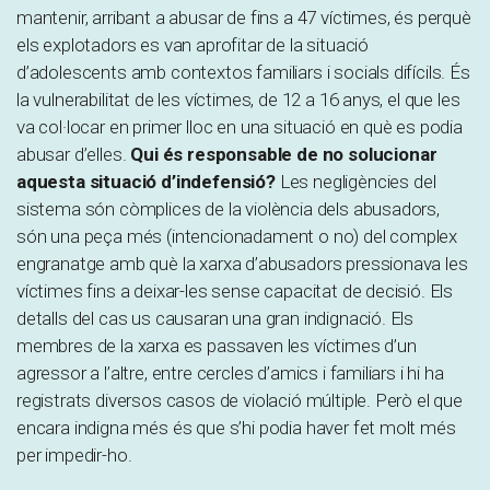
mantenir, arribant a abusar de fins a 47 víctimes, és perquè
els explotadors es van aprofitar de la situació
d’adolescents amb contextos familiars i socials difícils. És
la vulnerabilitat de les víctimes, de 12 a 16 anys, el que les
va col·locar en primer lloc en una situació en què es podia
abusar d’elles.
Qui és responsable de no solucionar
aquesta situació d’indefensió?
Les negligències del
sistema són còmplices de la violència dels abusadors,
són una peça més (intencionadament o no) del complex
engranatge amb què la xarxa d’abusadors pressionava les
víctimes fins a deixar-les sense capacitat de decisió. Els
detalls del cas us causaran una gran indignació. Els
membres de la xarxa es passaven les víctimes d’un
agressor a l’altre, entre cercles d’amics i familiars i hi ha
registrats diversos casos de violació múltiple. Però el que
encara indigna més és que s’hi podia haver fet molt més
per impedir-ho.