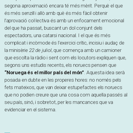
segona aproximació encara té més mèrit. Perquè el que
és més senzill i allò amb què és més fàcil obtenir
l’aprovació col·lectiva és amb un enfocament emocional
del que ha passat, buscant un dol conjunt dels
espectadors, una catarsi nacional. I el que és més
complicat i incòmode és l’exercici crític, incisiu i audaç de
la minisèrie
22 de juliol
, que comença amb un camioner
que escolta la ràdio i sent com els locutors expliquen que,
segons uns estudis recents, els noruecs pensen que
“Noruega és el millor país del món”
. Aquesta idea serà
posada en dubte en les properes hores: no només pels
fets mateixos, que van deixar estupefactes els noruecs
que no podien creure que una cosa com aquella passés al
seu país, sinó, i sobretot, per les mancances que va
evidenciar en el sistema.