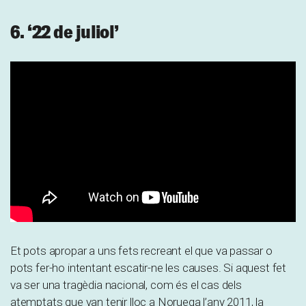
6. ‘22 de juliol’
Et pots apropar a uns fets recreant el que va passar o
pots fer-ho intentant escatir-ne les causes. Si aquest fet
va ser una tragèdia nacional, com és el cas dels
atemptats que van tenir lloc a Noruega l’any 2011, la