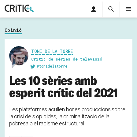
Àrea
Cerca
M
privada
Cerca
Subscriu-t'hi
Cerc
per...
Opinió
Inicia sessió
TONI DE LA TORRE
Crític de sèries de televisió
@tonidelatorre
Les 10 sèries amb
esperit crític del 2021
Les plataformes acullen bones produccions sobre
la crisi dels opioides, la criminalització de la
pobresa o el racisme estructural