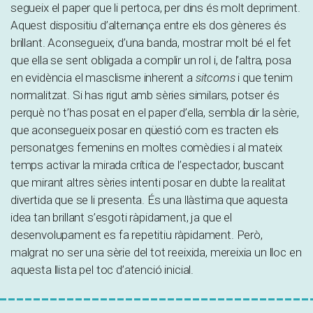
segueix el paper que li pertoca, per dins és molt depriment.
Aquest dispositiu d’alternança entre els dos gèneres és
brillant. Aconsegueix, d’una banda, mostrar molt bé el fet
que ella se sent obligada a complir un rol i, de l’altra, posa
en evidència el masclisme inherent a
sitcoms
i que tenim
normalitzat. Si has rigut amb sèries similars, potser és
perquè no t’has posat en el paper d’ella, sembla dir la sèrie,
que aconsegueix posar en qüestió com es tracten els
personatges femenins en moltes comèdies i al mateix
temps activar la mirada crítica de l’espectador, buscant
que mirant altres sèries intenti posar en dubte la realitat
divertida que se li presenta. És una llàstima que aquesta
idea tan brillant s’esgoti ràpidament, ja que el
desenvolupament es fa repetitiu ràpidament. Però,
malgrat no ser una sèrie del tot reeixida, mereixia un lloc en
aquesta llista pel toc d’atenció inicial.