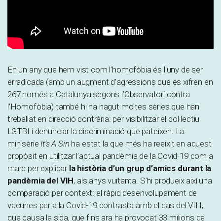
En un any que hem vist com l’homofòbia és lluny de ser
erradicada (amb un augment d’agressions que es xifren en
267 només a Catalunya segons l’Observatori contra
l’Homofòbia) també hi ha hagut moltes sèries que han
treballat en direcció contrària: per visibilitzar el col·lectiu
LGTBI i denunciar la discriminació que pateixen. La
minisèrie
It’s A Sin
ha estat la que més ha reeixit en aquest
propòsit en utilitzar l’actual pandèmia de la Covid-19 com a
marc per explicar
la història d’un grup d’amics durant la
pandèmia del VIH
, als anys vuitanta. S’hi produeix així una
comparació per context: el ràpid desenvolupament de
vacunes per a la Covid-19 contrasta amb el cas del VIH,
que causa la sida, que fins ara ha provocat 33 milions de