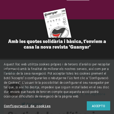
Amb les quotes solidària i bàsica, t'enviem a
casa la nova revista 'Guanyar'
Aquest lloc web utilitza cookies pròpies i de tercers d'anàlisi per recopilar
Opinió
informació amb la finalitat de millorar els nostres serveis, així com per a
l'anàlisi de la seva navegació. Pot acceptar totes les cookies prement el
botó “Accepto” o configurar-les o rebutjar-ne l'ús fent clic a “Configuració
de Cookies”. L'usuari té la possibilitat de configurar el seu navegador per
GALA PIN
tal que, si així ho desitja, impedexi que siguin instal·lades en el seu disc
dur, encara que haurà de tenir en compte que aquesta acció podrà
Activista social, exdiputada i exregidora
ocasionar dificultats de navegació de la pàgina web.
dels Comuns
@galapita
Configuració de cookies
ACCEPTO