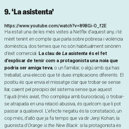
9. ‘La asistenta’
https://www.youtube.com/watch?v=89BGi-O_f2E
Ha estat una de les més vistes a Netflix d’aquest any, i té
mèrit tenint en compte que parla sobre pobresa i violència
domèstica, dos temes que no són habitualment sinònim
d’èxit comercial.
La clau de
La asistenta
és el fet
d’explicar de tenir com a protagonista una noia que
podria ser amiga teva
, o un familiar, o algú amb qui has
treballat, una elecció que té dues implicacions diferents. El
positiu és que envia el missatge clar que trobar-se sense
llar, caient pel precipici del sistema sense que aquest
t’ajudi (més aviat, t’ho compliqui amb burocràcia), o trobar-
se atrapada en una relació abusiva, és quelcom que li pot
passar a qualsevol. L’efecte negatiu és la constatació, un
cop més, d’allò que ja fa temps que va dir Jenji Kohan, la
guionista d’
Orange is the New Black
: si la protagonista és