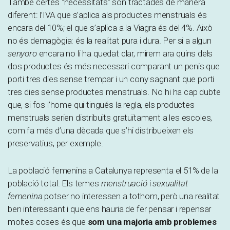
També certes “necessitats” són tractades de manera
diferent: l’IVA que s’aplica als productes menstruals és
encara del 10%; el que s’aplica a la Viagra és del 4%. Això
no és demagògia: és la realitat pura i dura. Per si a algun
senyoro
encara no li ha quedat clar, mirem ara quins dels
dos productes és més necessari comparant un penis que
porti tres dies sense trempar i un cony sagnant que porti
tres dies sense productes menstruals. No hi ha cap dubte
que, si fos l’home qui tingués la regla, els productes
menstruals serien distribuïts gratuïtament a les escoles,
com fa més d’una dècada que s’hi distribueixen els
preservatius, per exemple.
La població femenina a Catalunya representa el 51% de la
població total. Els temes
menstruació
i
sexualitat
femenina
potser no interessen a tothom, però una realitat
ben interessant i que ens hauria de fer pensar i repensar
moltes coses és que
som una majoria amb problemes