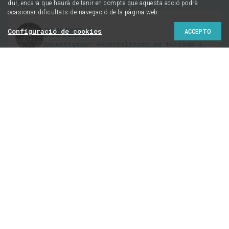
dur, encara que haurà de tenir en compte que aquesta acció podrà
ocasionar dificultats de navegació de la pàgina web.
JOAN BUADES
Configuració de cookies
ACCEPTO
Investigador especialitzat en turisme i
crisi ecològica
@adrar09
Consells per gaudir de
les vacances
contaminant el menys
possible
Tres propostes diferents per gaudir de les teves
vacances (en cas que en puguis fer, és clar)
abaixant la pressió sobre el planeta i afavorint la
gent de baix