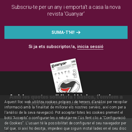
Subscriu-te per un any i emporta't a casa la nova
revista 'Guanyar'
SUMA-T'HI!
Si ja ets subscriptor/a,
inicia sessió
Amb les quotes solidària i bàsica, t'enviem a
casa la nova revista 'Guanyar'
Aquest lloc web utilitza cookies pròpies i de tercers d'anàlisi per recopilar
informació amb la finalitat de millorar els nostres serveis, així com per a
l'anàlisi de la seva navegació. Pot acceptar totes les cookies prement el
botó “Accepto” o configurar-les o rebutjar-ne l'ús fent clic a “Configuració
de Cookies”. L'usuari té la possibilitat de configurar el seu navegador per
tal que, si així ho desitja, impedexi que siguin instal·lades en el seu disc
Opinió