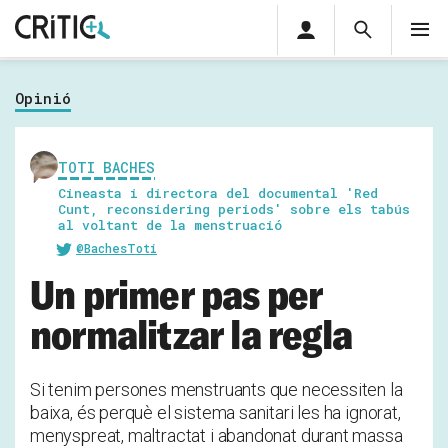
Àrea
Cerca
M
privada
Cerca
Subscriu-t'hi
Cerc
per...
Opinió
Inicia sessió
TOTI BACHES
Cineasta i directora del documental 'Red
Cunt, reconsidering periods' sobre els tabús
al voltant de la menstruació
@BachesToti
Un primer pas per
normalitzar la regla
Si tenim persones menstruants que necessiten la
baixa, és perquè el sistema sanitari les ha ignorat,
menyspreat, maltractat i abandonat durant massa