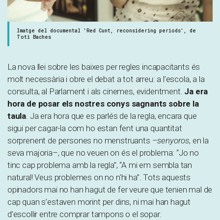
Imatge del documental 'Red Cunt, reconsidering periods', de
Toti Baches
La nova llei sobre les baixes per regles incapacitants és
molt necessària i obre el debat a tot arreu: a l’escola, a la
consulta, al Parlament i als cinemes, evidentment.
Ja era
hora de posar els nostres conys sagnants sobre la
taula
. Ja era hora que es parlés de la regla, encara que
sigui per cagar-la com ho estan fent una quantitat
sorprenent de persones no menstruants –
senyoros
, en la
seva majoria–, que no veuen on és el problema: “Jo no
tinc cap problema amb la regla”, “A mi em sembla tan
natural! Veus problemes on no n’hi ha”. Tots aquests
opinadors mai no han hagut de fer veure que tenien mal de
cap quan s’estaven morint per dins, ni mai han hagut
d’escollir entre comprar tampons o el sopar.