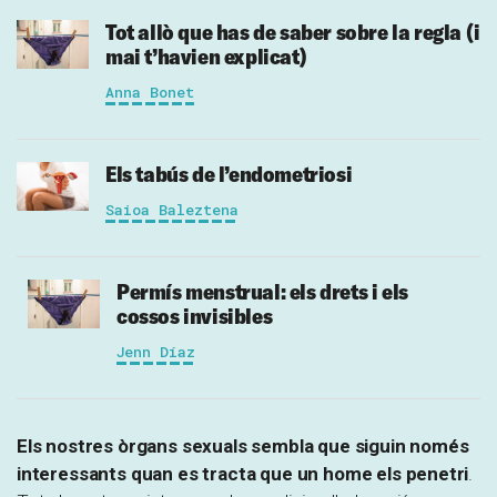
Tot allò que has de saber sobre la regla (i
mai t’havien explicat)
Anna Bonet
Els tabús de l’endometriosi
Saioa Baleztena
Permís menstrual: els drets i els
cossos invisibles
Jenn Díaz
Els nostres òrgans sexuals sembla que siguin només
interessants quan es tracta que un home els penetri
.