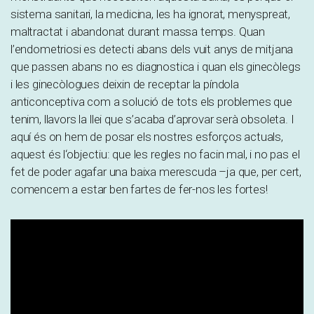
sistema sanitari, la medicina, les ha ignorat, menyspreat,
maltractat i abandonat durant massa temps. Quan
l’endometriosi es detecti abans dels vuit anys de mitjana
que passen abans no es diagnostica i quan els ginecòlegs
i les ginecòlogues deixin de receptar la píndola
anticonceptiva com a solució de tots els problemes que
tenim, llavors la llei que s’acaba d’aprovar serà obsoleta. I
aquí és on hem de posar els nostres esforços actuals,
aquest és l‘objectiu: que les regles no facin mal, i no pas el
fet de poder agafar una baixa merescuda –ja que, per cert,
comencem a estar ben fartes de fer-nos les fortes!