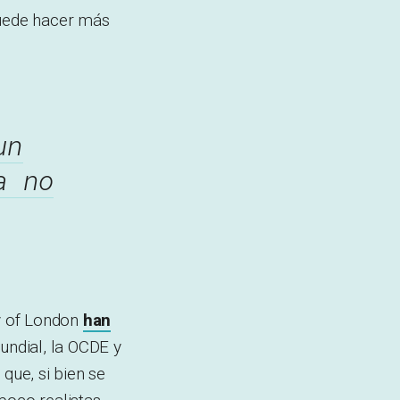
uede hacer más
un
a no
ty of London
han
undial, la OCDE y
que, si bien se