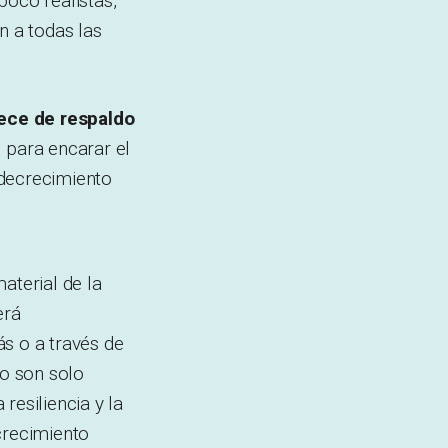
poco realistas,
n a todas las
rece de respaldo
 para encarar el
 decrecimiento
aterial de la
erá
ás o a través de
no son solo
resiliencia y la
crecimiento