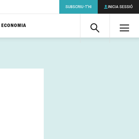
SUBSCRIU-T'HI
INICIA SESSIÓ
ECONOMIA
Cerca
M
Cerca