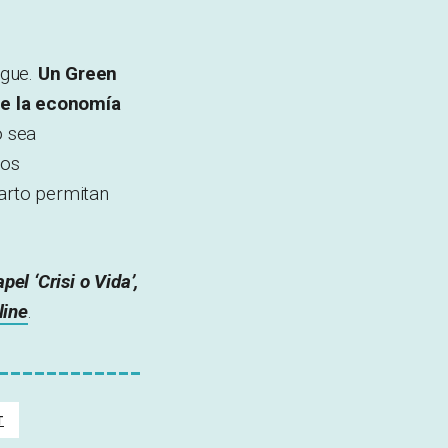
igue.
Un Green
de la economía
o sea
los
parto permitan
el ‘Crisi o Vida’,
line
.
T