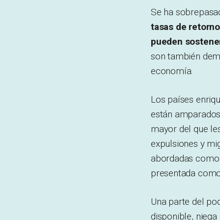
Se ha sobrepasad
tasas de retorn
pueden sostener
son también deman
economía.
Los países enriqu
están amparados p
mayor del que le
expulsiones y mi
abordadas como p
presentada como 
Una parte del pod
disponible, niega