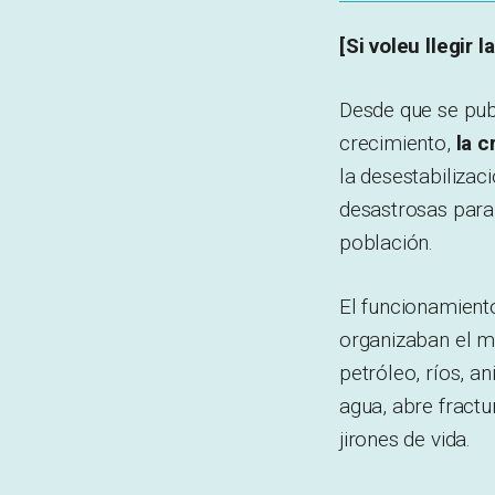
[Si voleu llegir 
Desde que se pub
crecimiento,
la c
la desestabilizac
desastrosas para l
población.
El funcionamient
organizaban el m
petróleo, ríos, a
agua, abre fractu
jirones de vida.