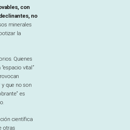
ovables, con
declinantes, no
esos minerales
botizar la
orios. Quienes
“espacio vital”
provocan
 y que no son
obrante” es
o.
ión científica
e otras