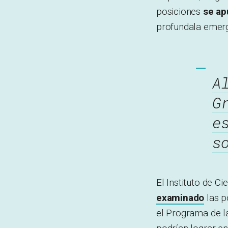
posiciones
se ap
profundala emerge
A
G
e
s
El Instituto de C
examinado
las p
el Programa de l