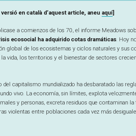
la versió en català d’aquest article, aneu
aquí
]
licase a comienzos de los 70, el informe Meadows sobr
risis ecosocial ha adquirido cotas dramáticas
. Hoy n
ión global de los ecosistemas y ciclos naturales y sus 
a vida, los territorios y el bienestar de sectores crecie
o del capitalismo mundializado ha desbaratado las reg
undo vivo. La economía, sin límites, explota velozment
nimales y personas, excreta residuos que contaminan la tie
ras violentas entre poblaciones cada vez más desiguale