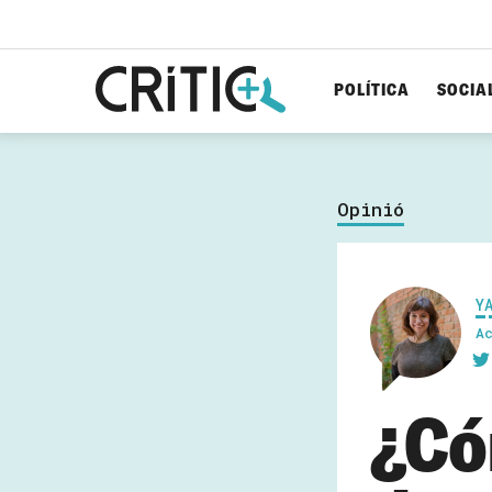
POLÍTICA
SOCIA
Cerca
per...
Opinió
Y
A
¿Có