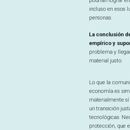
podrían lograr en
incluso en esos l
personas.
La conclusión d
empírico y supo
problema y llega
material justo.
Lo que la comunid
economía es sim
materialmente sí 
un transición jus
tecnológicas. Nec
protección, que e