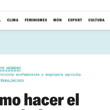
L
CLIMA
FEMINISMES
MÓN
ESPORT
CULTURA
AYO HERRERO
ctivista ecofeminista i enginyera agrícola
@yayo_herrero
mo hacer el