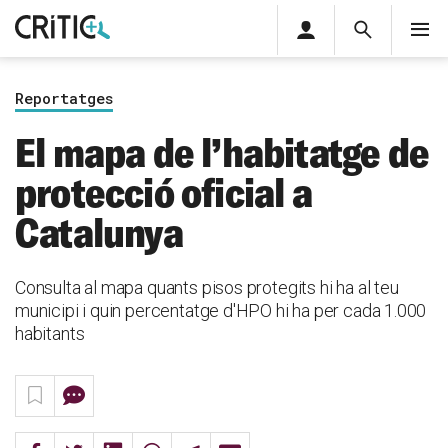
Àrea
Cerca
M
privada
Cerca
Subscriu-t'hi
Cerc
per...
Reportatges
Inicia sessió
El mapa de l’habitatge de
protecció oficial a
Catalunya
Consulta al mapa quants pisos protegits hi ha al teu
municipi i quin percentatge d'HPO hi ha per cada 1.000
habitants