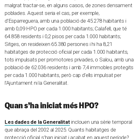
malgrat tractar-se, en alguns casos, de zones densament
poblades. Aquest seria el cas, per exemple,
d’Esparreguera, amb una població de 45.278 habitants i
amb 0,09 HPO per cada 1.000 habitants; Calafell, que té
64.858 residents i 0,2 pisos per cada 1.000 habitants;
Sitges, on resideixen 65.380 persones i hi ha 8,21
habitatges de protecció oficial per cada 1.000 habitants,
tots impulsats per promotores privades, o Salou, amb una
població de 62.036 residents i amb 7,4 immobles protegits
per cada 1.000 habitants, però cap d’ells impulsat per
l’Ajuntament ni la Generalitat.
Quan s’ha iniciat més HPO?
Les dades de la Generalitat
inclouen una sèrie temporal
que abraça del 2002 al 2025. Quants habitatges de
protecció oficial s’han iniciat i acabat en aquest període?