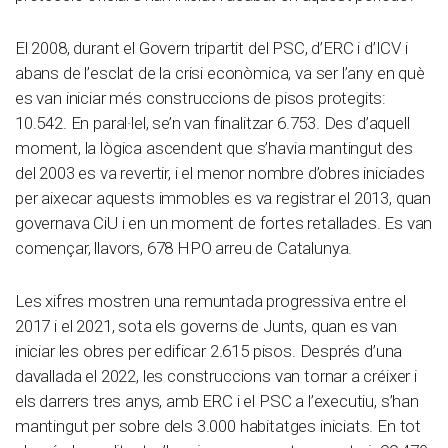
El 2008, durant el Govern tripartit del PSC, d’ERC i d’ICV i
abans de l’esclat de la crisi econòmica, va ser l’any en què
es van iniciar més construccions de pisos protegits:
10.542. En paral·lel, se’n van finalitzar 6.753. Des d’aquell
moment, la lògica ascendent que s’havia mantingut des
del 2003 es va revertir, i el menor nombre d’obres iniciades
per aixecar aquests immobles es va registrar el 2013, quan
governava CiU i en un moment de fortes retallades. Es van
començar, llavors, 678 HPO arreu de Catalunya.
Les xifres mostren una remuntada progressiva entre el
2017 i el 2021, sota els governs de Junts, quan es van
iniciar les obres per edificar 2.615 pisos. Després d’una
davallada el 2022, les construccions van tornar a créixer i
els darrers tres anys, amb ERC i el PSC a l’executiu, s’han
mantingut per sobre dels 3.000 habitatges iniciats. En tot