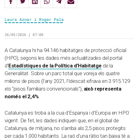
Laura Aznar i Roger Palà
26/05/2026 | 07:00
A Catalunya hi ha 94.146 habitatges de protecció oficial
(HPO), segons les dades més actualitzades del portal
d’
Estadístiques de la Política d’Habitatge
de la
Generalitat. Sobre un parc total que voreja els quatre
milions de pisos (l’any 2021, l’Idescat xifrava en 3.915.129
els “pisos familiars convencionals”),
això representa
només el 2,4%
.
Catalunya es troba a la cua d’Espanya i d’Europa en HPO
vigent. De fet, les dades indiquen que, en el global de
Catalunya, de mitjana, no s’arriba als 2,5 pisos protegits
per cada 1.000 habitants. La raó d’una ràtio tan baixa té a