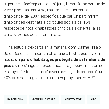
superar el hàndicap que, de mitjana, hi haurà una pèrdua de
2.683 pisos anuals. Això, malgrat que la llei catalana
d’habitatge, del 2007, especifica que cal “un parc mínim
d’habitatges destinats a polítiques socials del 15%
respecte del total d’habitatges principals existents” a les
ciutats i zones de demanda forta.
Hi ha estudis d’experts en la matèria, com Carme Trilla o
Jordi Bosch, que apunten al fet que a l’Estat espanyol hi
hauria
un parc d’habitatges protegits de set milions de
pisos
si no s’hagués desqualificat progressivament amb
els anys. De fet, en cas d’haver mantingut la protecció, un
40% dels habitatges principals a Espanya serien HPO.
BARCELONA
GOVERN CATALÀ
HABITATGE
HPO