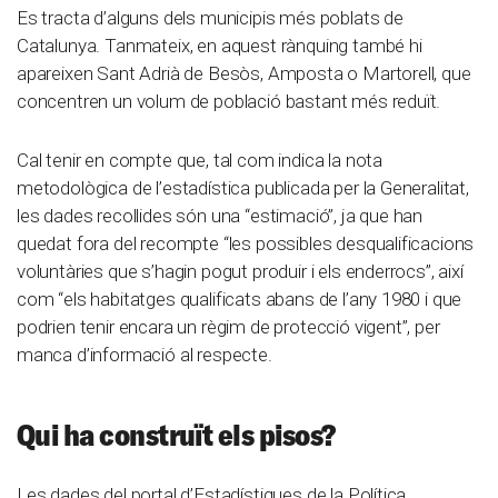
Es tracta d’alguns dels municipis més poblats de
Catalunya. Tanmateix, en aquest rànquing també hi
apareixen Sant Adrià de Besòs, Amposta o Martorell, que
concentren un volum de població bastant més reduït.
Cal tenir en compte que, tal com indica la nota
metodològica de l’estadística publicada per la Generalitat,
les dades recollides són una “estimació”, ja que han
quedat fora del recompte “les possibles desqualificacions
voluntàries que s’hagin pogut produir i els enderrocs”, així
com “els habitatges qualificats abans de l’any 1980 i que
podrien tenir encara un règim de protecció vigent”, per
manca d’informació al respecte.
Qui ha construït els pisos?
Les dades del portal d’Estadístiques de la Política