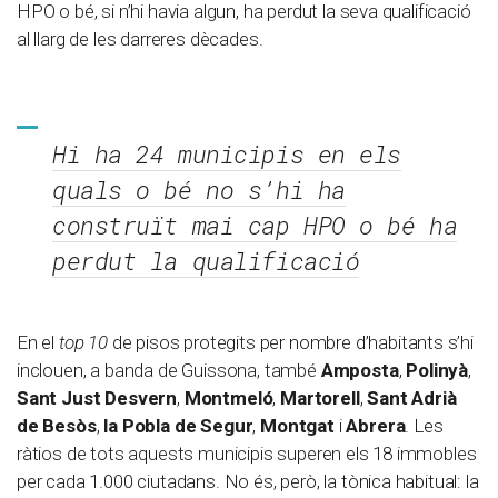
HPO o bé, si n’hi havia algun, ha perdut la seva qualificació
al llarg de les darreres dècades.
Hi ha 24 municipis en els
quals o bé no s’hi ha
construït mai cap HPO o bé ha
perdut la qualificació
En el
top 10
de pisos protegits per nombre d’habitants s’hi
inclouen, a banda de Guissona, també
Amposta
,
Polinyà
,
Sant Just Desvern
,
Montmeló
,
Martorell
,
Sant Adrià
de Besòs
,
la Pobla de Segur
,
Montgat
i
Abrera
. Les
ràtios de tots aquests municipis superen els 18 immobles
per cada 1.000 ciutadans. No és, però, la tònica habitual: la