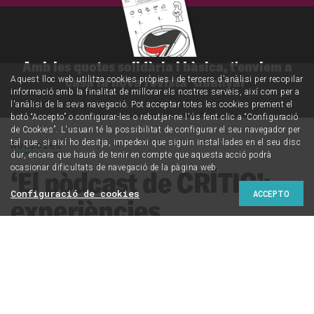
Amb les quotes solidària i bàsica, t'enviem a
casa la nova revista 'Guanyar'
Aquest lloc web utilitza cookies pròpies i de tercers d'anàlisi per recopilar
informació amb la finalitat de millorar els nostres serveis, així com per a
l'anàlisi de la seva navegació. Pot acceptar totes les cookies prement el
botó “Accepto” o configurar-les o rebutjar-ne l'ús fent clic a “Configuració
de Cookies”. L'usuari té la possibilitat de configurar el seu navegador per
tal que, si així ho desitja, impedexi que siguin instal·lades en el seu disc
Notícies
dur, encara que haurà de tenir en compte que aquesta acció podrà
ocasionar dificultats de navegació de la pàgina web.
‘El pòdcast de CRÍTIC’:
Configuració de cookies
ACCEPTO
experiències
ecofeministes contra
l’extractivisme
Parlem amb dues defensores del Marroc i de Colòmbia