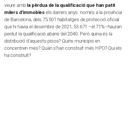
veure amb
la pèrdua de la qualificació que han patit
milers d’immobles
els darrers anys: només a la província
de Barcelona, dels 75.501 habitatges de protecció oficial
que hi havia el desembre de 2021, 53.671 –el 71%–hauran
perdut la qualificació abans del 2040. Però quina és la
distribució d’aquests pisos? Quins municipis en
concentren més? Quan s’han construït més HPO? Qui els
ha construït?