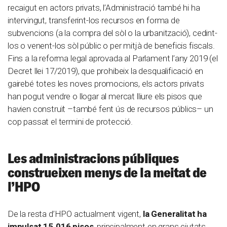
recaigut en actors privats, l’Administració també hi ha
intervingut, transferint-los recursos en forma de
subvencions (a la compra del sòl o la urbanització), cedint-
los o venent-los sòl públic o per mitjà de beneficis fiscals.
Fins a la reforma legal aprovada al Parlament l’any 2019 (el
Decret llei 17/2019), que prohibeix la desqualificació en
gairebé totes les noves promocions, els actors privats
han pogut vendre o llogar al mercat lliure els pisos que
havien construït –també fent ús de recursos públics– un
cop passat el termini de protecció.
Les administracions públiques
construeixen menys de la meitat de
l’HPO
De la resta d’HPO actualment vigent,
la Generalitat ha
impulsat 15.016 pisos
, principalment en grans ciutats