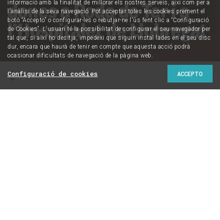
dones a Roda de Ter i a
informació amb la finalitat de millorar els nostres serveis, així com per a
l'anàlisi de la seva navegació. Pot acceptar totes les cookies prement el
botó “Accepto” o configurar-les o rebutjar-ne l'ús fent clic a “Configuració
l’Hospitalet de Llobregat
de Cookies”. L'usuari té la possibilitat de configurar el seu navegador per
tal que, si així ho desitja, impedexi que siguin instal·lades en el seu disc
dur, encara que haurà de tenir en compte que aquesta acció podrà
ocasionar dificultats de navegació de la pàgina web.
Configuració de cookies
ACCEPTO
El Museu d’Història de Catalunya presenta una
col·lecció que aborda la història de les treballadores
del tèxtil a les fàbriques de l’empresària Tecla Sala
Helena Martín