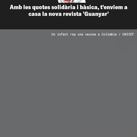
Amb les quotes solidària i bàsica, t'enviem a
casa la nova revista 'Guanyar'
Un infant rep una vacuna a Colòmbia / UNICEF