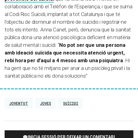
col·laboració amb el Telèfon de l’Esperança, i que se suma
al Codi Risc Suïcidi, implantat a tot Catalunya i que té
l’objectiu de disminuir el nombre de suïcidis i registrar-ne
tots els intents. Anna Canet, però, denuncia que la sanitat
pública dona una atenció psicològica deficient en matèria
de salut mental i suïcidi: “
No pot ser que una persona
amb ideació suïcida que necessita atenció urgent,
rebi hora per d’aquí a 4 mesos amb una psiquiatra
. Hi
ha gent que no té mitjans per anar a un psicòleg privat i la
sanitat pública no els dona solucions”.
JOVENTUT
JOVES
SUÏCIDI
INICIA SESSIÓ PER DEIXAR UN COMENTARI