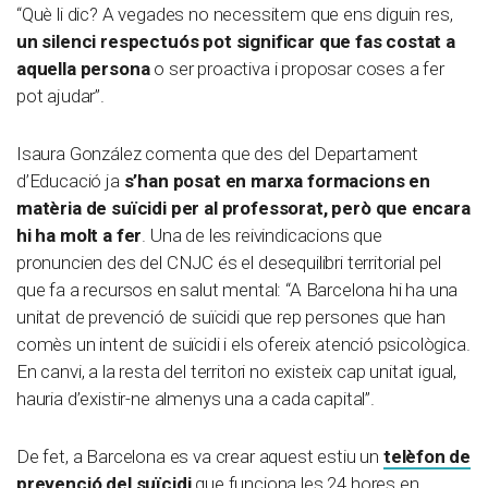
“Què li dic? A vegades no necessitem que ens diguin res,
un silenci respectuós pot significar que fas costat a
aquella persona
o ser proactiva i proposar coses a fer
pot ajudar”.
Isaura González comenta que des del Departament
d’Educació ja
s’han posat en marxa formacions en
matèria de suïcidi per al professorat, però que encara
hi ha molt a fer
. Una de les reivindicacions que
pronuncien des del CNJC és el desequilibri territorial pel
que fa a recursos en salut mental: “A Barcelona hi ha una
unitat de prevenció de suïcidi que rep persones que han
comès un intent de suïcidi i els ofereix atenció psicològica.
En canvi, a la resta del territori no existeix cap unitat igual,
hauria d’existir-ne almenys una a cada capital”.
De fet, a Barcelona es va crear aquest estiu un
telèfon de
prevenció del suïcidi
que funciona les 24 hores en