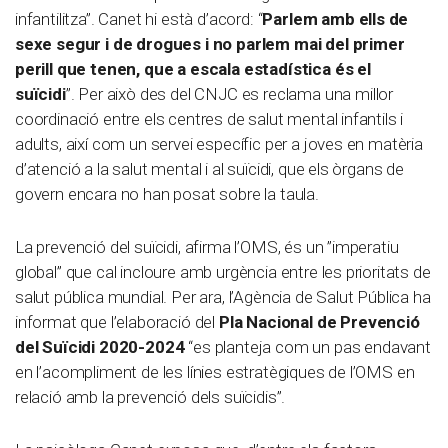
infantilitza”. Canet hi està d’acord: “
Parlem amb ells de
sexe segur i de drogues i no parlem mai del primer
perill que tenen, que a escala estadística és el
suïcidi
”. Per això des del CNJC es reclama una millor
coordinació entre els centres de salut mental infantils i
adults, així com un servei específic per a joves en matèria
d’atenció a la salut mental i al suïcidi, que els òrgans de
govern encara no han posat sobre la taula.
La prevenció del suïcidi, afirma l’OMS, és un ”imperatiu
global” que cal incloure amb urgència entre les prioritats de
salut pública mundial. Per ara, l’Agència de Salut Pública ha
informat que l’elaboració del
Pla Nacional de Prevenció
del Suïcidi 2020-2024
“es planteja com un pas endavant
en l’acompliment de les línies estratègiques de l’OMS en
relació amb la prevenció dels suïcidis”.