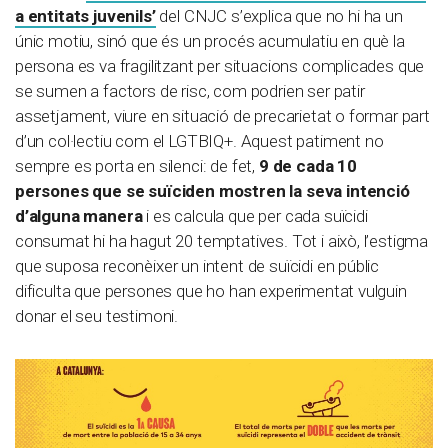
a entitats juvenils’
del CNJC s’explica que no hi ha un
únic motiu, sinó que és un procés acumulatiu en què la
persona es va fragilitzant per situacions complicades que
se sumen a factors de risc, com podrien ser patir
assetjament, viure en situació de precarietat o formar part
d’un col·lectiu com el LGTBIQ+. Aquest patiment no
sempre es porta en silenci: de fet,
9 de cada 10
persones que se suïciden mostren la seva intenció
d’alguna manera
i es calcula que per cada suïcidi
consumat hi ha hagut 20 temptatives. Tot i això, l’estigma
que suposa reconèixer un intent de suïcidi en públic
dificulta que persones que ho han experimentat vulguin
donar el seu testimoni.