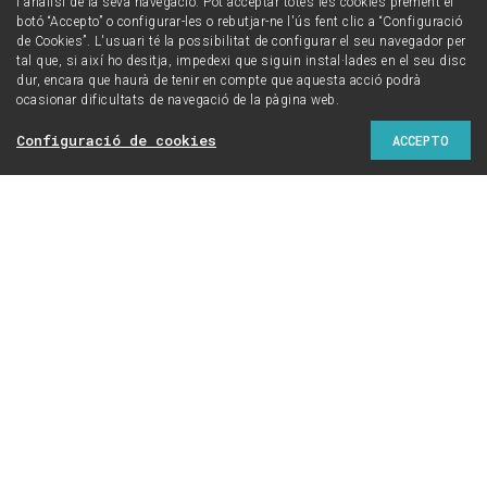
l'anàlisi de la seva navegació. Pot acceptar totes les cookies prement el
botó “Accepto” o configurar-les o rebutjar-ne l'ús fent clic a “Configuració
de Cookies”. L'usuari té la possibilitat de configurar el seu navegador per
tal que, si així ho desitja, impedexi que siguin instal·lades en el seu disc
dur, encara que haurà de tenir en compte que aquesta acció podrà
ocasionar dificultats de navegació de la pàgina web.
Configuració de cookies
ACCEPTO