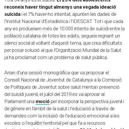
reconeix haver tingut almenys una vegada ideació
suïcida
i el 7% haver-ho intentat, apunten les dades de
l’Institut Nacional d’Estadística i l’IDESCAT. Tot i que cada
any es produeixen més de 10.000 intents de suïcidi entre la
població catalana de totes les edats, segueix regnant un
silenci social al voltant d’aquest tema, que crea dificultats
per posar solució al que l’Organització Mundial de la Salut
ja ha proclamat com un problema de salut pública.
Arran d’una sessió monogràfica que va proposar el
Consell Nacional de Joventut de Catalunya a la Comissió
de Polítiques de Joventut sobre salut mental i prevenció
del suïcidi juvenil, el juliol del 2019 es va aprovar al
Parlament una
moció
per incorporar la perspectiva juvenil i
de gènere en l’àmbit de la salut i l’educació a través de
demandes com la inclusió de l’educació emocional a les
escoles o l’equilibri territorial pel que fa a recursos