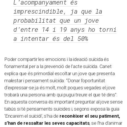
L’acompanyament és
imprescindible, ja que la
probabilitat que un jove
d’entre 14 i 19 anys ho torni
a intentar és del 50%
Poder compartir les emocions i la ideació suïcida és
fonamental per a la prevenció de l’acte suïcida. Canet
explica que és primordial escoltar un jove que presenta
malestar i pensament suïcida: “Donar l’oportunitat
d’expressar-se ja és molt, molt poques vegades el jove
trobarà una persona amb qui pugui treure el que té dins”.
En aquesta conversa és important preguntar al jove sense
tabús si té pensaments suïcides i, segons exposa la guia
‘Encarem el suïcidi’, s’ha de
reconèixer el seu patiment,
s’han de ressaltar les seves capacitats
, se l’ha d’animar