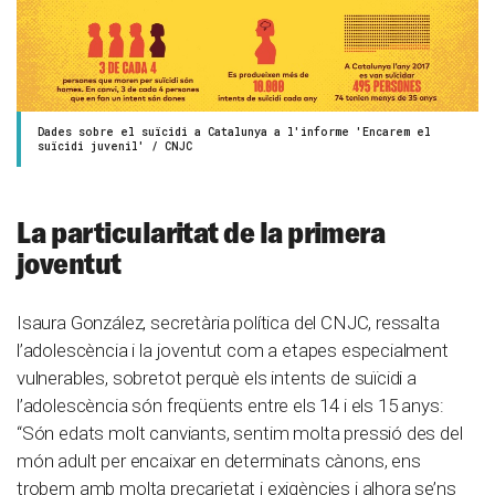
Dades sobre el suïcidi a Catalunya a l'informe 'Encarem el
suïcidi juvenil' / CNJC
La particularitat de la primera
joventut
Isaura González, secretària política del CNJC, ressalta
l’adolescència i la joventut com a etapes especialment
vulnerables, sobretot perquè els intents de suïcidi a
l’adolescència són freqüents entre els 14 i els 15 anys:
“Són edats molt canviants, sentim molta pressió des del
món adult per encaixar en determinats cànons, ens
trobem amb molta precarietat i exigències i alhora se’ns