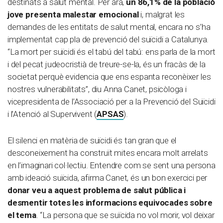
destinats a salut mental. Per ara,
un 86,1% de la població
jove presenta malestar emocional
i, malgrat les
demandes de les entitats de salut mental, encara no s’ha
implementat cap pla de prevenció del suïcidi a Catalunya.
“La mort per suïcidi és el tabú del tabú: ens parla de la mort
i del pecat judeocristià de treure-se-la, és un fracàs de la
societat perquè evidencia que ens espanta reconèixer les
nostres vulnerabilitats”, diu Anna Canet, psicòloga i
vicepresidenta de l’Associació per a la Prevenció del Suïcidi
i l’Atenció al Supervivent (
APSAS
).
El silenci en matèria de suïcidi és tan gran que el
desconeixement ha construït mites encara molt arrelats
en l’imaginari col·lectiu. Entendre com se sent una persona
amb ideació suïcida, afirma Canet, és un bon exercici per
donar veu a aquest problema de salut pública i
desmentir totes les informacions equivocades sobre
el tema
. “La persona que se suïcida no vol morir, vol deixar