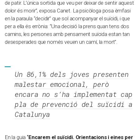
de patir. L’única sortida que veu per deixar de sentir aquest
dolor és morir”, exposa Canet. La psicòloga posa èmfasi
en la paraula “decidir” que sol acompanyar el suïcidi, i que
per a ella és errònia: “Una decisió la prens quan tens dos
camins, les persones amb pensament suïcida estan tan
desesperades que només veuen un camí, la mort”.
Un 86,1% dels joves presenten
malestar emocional, però
encara no s’ha implementat cap
pla de prevenció del suïcidi a
Catalunya
En la guia
‘Encarem el suïcidi. Orientacions i eines per