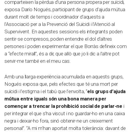
comparteixen la pèrdua d’una persona propera per suïcidi,
exposa Darío Nogués, participant de grups d’ajuda mútua
durant molt de temps i coordinador d’aquests a
l’Associació per a la Prevenció del Suïcidi i l’Atenció al
Supervivent. En aquestes sessions els integrants poden
sentir-se compresos, poden entendre el dol d’altres
persones i poden experimentar el que Borràs defineix com
a “efecte mirall”, és a dir, que allò que jo li dic a l’altre pot
servir-me també en el meu cas.
Amb una llarga experiència acumulada en aquests grups,
Nogués exposa que, pels efectes que té una mort per
suïcidi i l’estigma i el tabú que l’envolta, “
els grups d’ajuda
mútua entre iguals són una bona manera per
començar a trencar la prohibició social de parlar-ne
i
per integrar el que s’ha viscut i no guardar-ho en una caixa
negra i deixar-ho fora, sinó obtenir-ne un creixement
personal”. “A mi m’han aportat molta tolerància: davant de