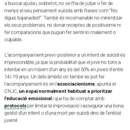
a buscar ajuda i, sobretot, no se l’ha de jutjar o fer de
menys el seu pensament suïcida amb frases com “No
diguis bajanades!”. També és recomanable no minimitzar
els seus problemes, no donar receptes de positivisme ni
fer comparacions que puguin fer sentir-lo malament o
culpable.
L’acompanyament previ i posterior a un intent de suïcidi és
imprescindible, ja que la probabilitat que el jove ho torni a
intentar en un màxim d’un any és del 50% en joves d’entre
14 i 19 anys. Un dels àmbits on també es pot fer
l’acompanyament és en l’
associacionisme
, apunta el
CNJC,
un espai normalment habituat a prioritzar
l’educació emocional
i que ha de comptar amb
protocols
per limitar la improvisació i assegurar una bona
gestió d’un intent o d’una mort per suïcidi dins de l’entitat
juvenil.