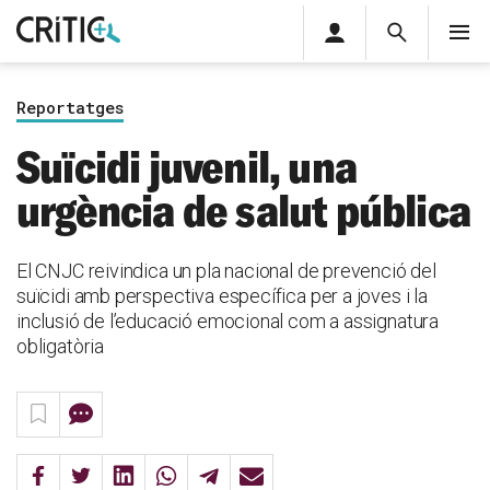
Àrea
Cerca
M
privada
Cerca
Subscriu-t'hi
Cerc
per...
Reportatges
Inicia sessió
Suïcidi juvenil, una
urgència de salut pública
El CNJC reivindica un pla nacional de prevenció del
suïcidi amb perspectiva específica per a joves i la
inclusió de l’educació emocional com a assignatura
obligatòria