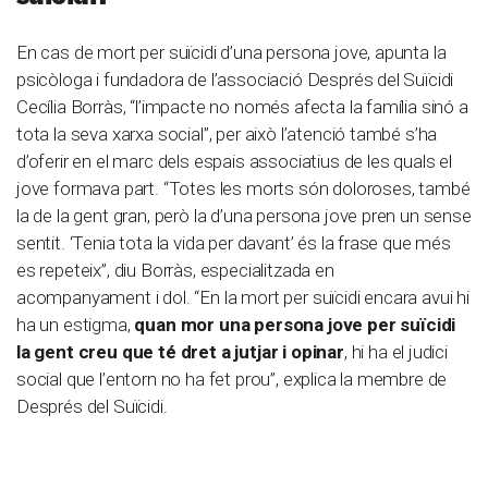
En cas de mort per suïcidi d’una persona jove, apunta la
psicòloga i fundadora de l’associació Després del Suïcidi
Cecília Borràs, “l’impacte no només afecta la família sinó a
tota la seva xarxa social”, per això l’atenció també s’ha
d’oferir en el marc dels espais associatius de les quals el
jove formava part. “Totes les morts són doloroses, també
la de la gent gran, però la d’una persona jove pren un sense
sentit. ‘Tenia tota la vida per davant’ és la frase que més
es repeteix”, diu Borràs, especialitzada en
acompanyament i dol. “En la mort per suïcidi encara avui hi
ha un estigma,
quan mor una persona jove per suïcidi
la gent creu que té dret a jutjar i opinar
, hi ha el judici
social que l’entorn no ha fet prou”, explica la membre de
Després del Suïcidi.