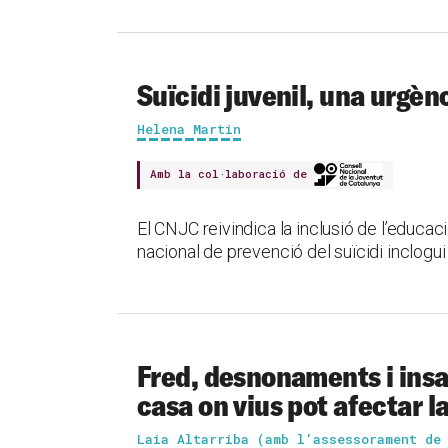
Suïcidi juvenil, una urgèn
Helena Martin
Amb la col·laboració de
El CNJC reivindica la inclusió de l’educac
nacional de prevenció del suïcidi inclogu
Fred, desnonaments i insa
casa on vius pot afectar la
Laia Altarriba (amb l'assessorament de