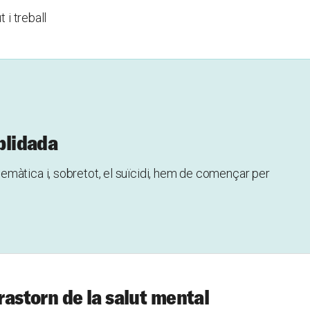
 i treball
oblidada
màtica i, sobretot, el suïcidi, hem de començar per
trastorn de la salut mental