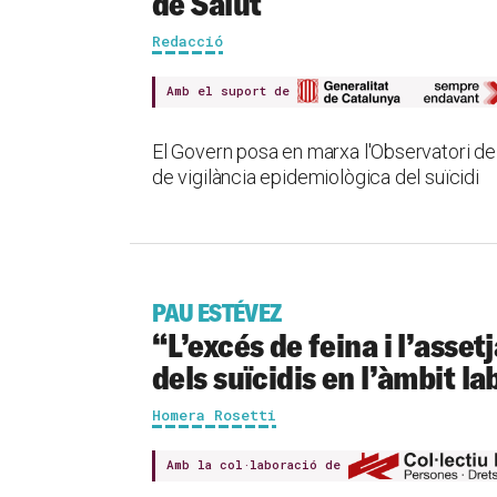
de Salut
Redacció
Amb el suport de
El Govern posa en marxa l'Observatori de
de vigilància epidemiològica del suïcidi
PAU ESTÉVEZ
“L’excés de feina i l’asse
dels suïcidis en l’àmbit la
Homera Rosetti
Amb la col·laboració de