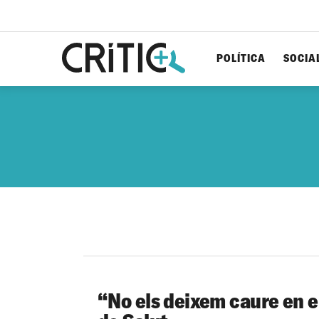
POLÍTICA
SOCIA
Cerca
per...
“No els deixem caure en e