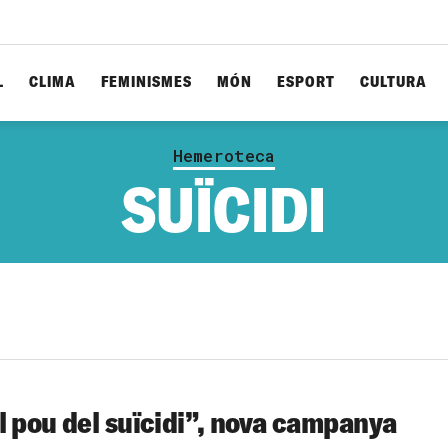
L
CLIMA
FEMINISMES
MÓN
ESPORT
CULTURA
Hemeroteca
SUÏCIDI
l pou del suïcidi”, nova campanya