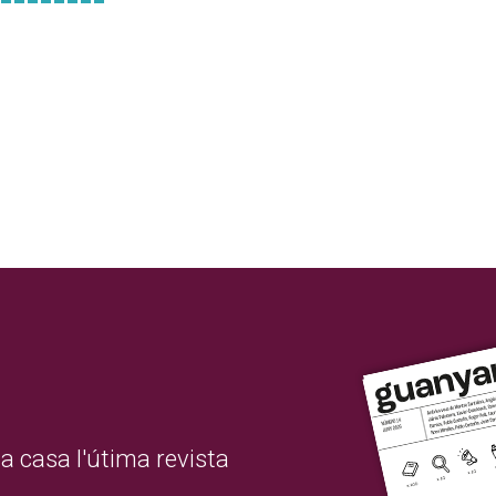
a casa l'útima revista