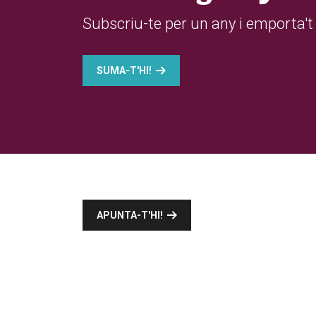
Subscriu-te per un any i emporta't 
SUMA-T'HI!
APUNTA-T'HI!