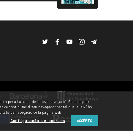
Twitter
Facebook
YouTube
Instagram
Telegram
de:
í com per a l'anàlisi de la seva navegació. Pot acceptar
tat de configurar el seu navegador per tal que, si així ho
ultats de navegació de la pàgina web.
Configuració de cookies
ACCEPTO