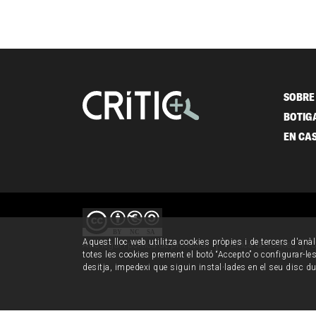
SOBRE 
BOTIG
EN CA
Aquest lloc web utilitza cookies pròpies i de tercers d'anàl
Avís legal i política de privacitat
Política de cookies
C
totes les cookies prement el botó “Accepto” o configurar-les 
desitja, impedexi que siguin instal·lades en el seu disc d