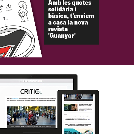
Amb les quotes
solidària i
bàsica, t'enviem
a casa la nova
revista
'Guanyar'