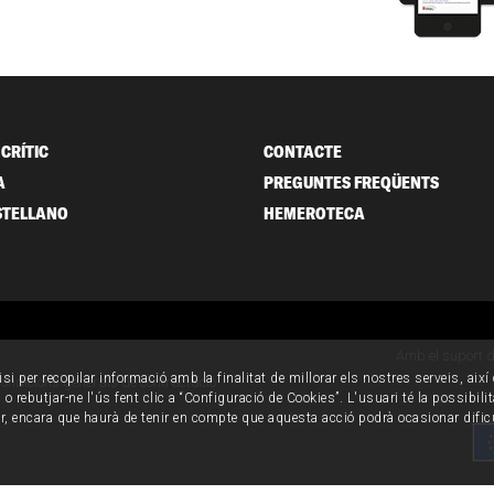
CRÍTIC
CONTACTE
A
PREGUNTES FREQÜENTS
STELLANO
HEMEROTECA
Amb el suport 
isi per recopilar informació amb la finalitat de millorar els nostres serveis, aix
ondicions generals de contractació
o rebutjar-ne l'ús fent clic a “Configuració de Cookies”. L'usuari té la possibili
ur, encara que haurà de tenir en compte que aquesta acció podrà ocasionar dific