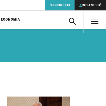
SUBSCRIU-T'HI
INICIA SESSIÓ
ECONOMIA
Cerca
M
Cerca