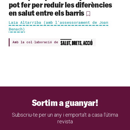
pot fer per reduir les diferències
en salut entre els barris
Laia Altarriba (amb l'assessorament de Joan
Benach)
Amb la col·laboració de
Sortim a guanyar!
Subscriu-te per un any i emporta't a casa l'útima
revista