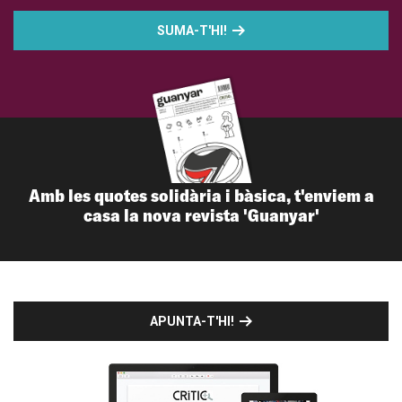
SUMA-T'HI!
Amb les quotes solidària i bàsica, t'enviem a
casa la nova revista 'Guanyar'
APUNTA-T'HI!