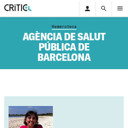
Àrea
Cerca
M
privada
Cerca
Subscriu-t'hi
Cerc
per...
Hemeroteca
Inicia sessió
AGÈNCIA DE SALUT
PÚBLICA DE
BARCELONA