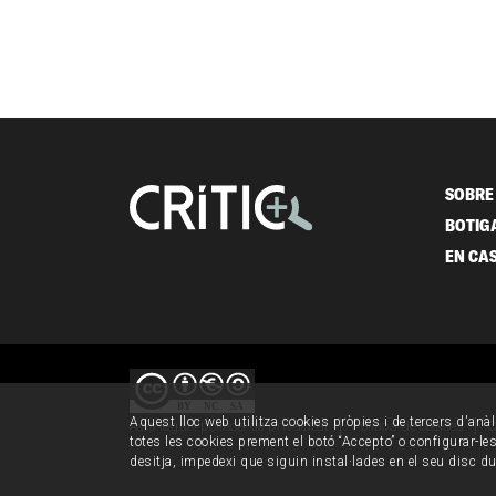
SOBRE 
BOTIG
EN CA
Aquest lloc web utilitza cookies pròpies i de tercers d'anàl
Avís legal i política de privacitat
Política de cookies
C
totes les cookies prement el botó “Accepto” o configurar-les 
desitja, impedexi que siguin instal·lades en el seu disc d