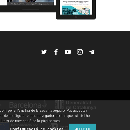
Twitter
Facebook
YouTube
Instagram
Telegram
de:
í com per a l'anàlisi de la seva navegació. Pot acceptar
tat de configurar el seu navegador per tal que, si així ho
ultats de navegació de la pàgina web.
Configuració de cookies
ACCEPTO