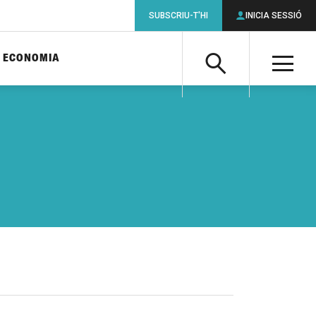
SUBSCRIU-T'HI
INICIA SESSIÓ
ECONOMIA
Cerca
M
Cerca