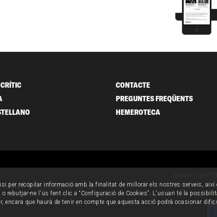
CRÍTIC
CONTACTE
A
PREGUNTES FREQÜENTS
STELLANO
HEMEROTECA
Amb el suport 
isi per recopilar informació amb la finalitat de millorar els nostres serveis, aix
ondicions generals de contractació
o rebutjar-ne l'ús fent clic a “Configuració de Cookies”. L'usuari té la possibili
ur, encara que haurà de tenir en compte que aquesta acció podrà ocasionar dific