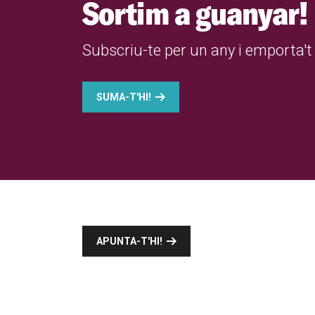
Sortim a guanyar!
Subscriu-te per un any i emporta't 
SUMA-T'HI!
APUNTA-T'HI!