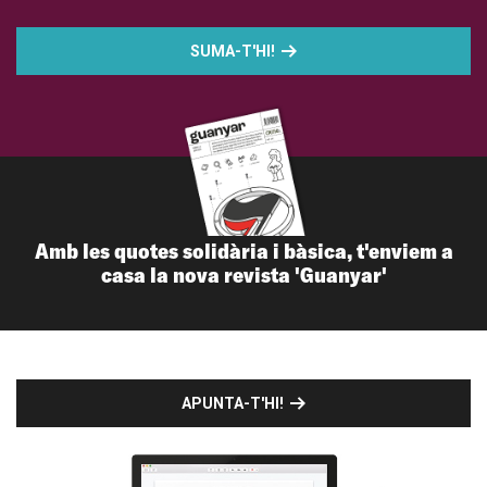
SUMA-T'HI!
Amb les quotes solidària i bàsica, t'enviem a
casa la nova revista 'Guanyar'
APUNTA-T'HI!