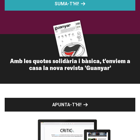
SUMA-T'HI!
Amb les quotes solidària i bàsica, t'enviem a
casa la nova revista 'Guanyar'
APUNTA-T'HI!