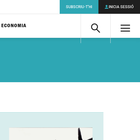
SUBSCRIU-T'HI
INICIA SESSIÓ
ECONOMIA
Cerca
M
Cerca