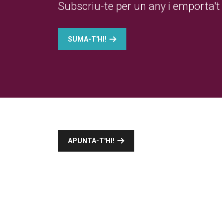
Subscriu-te per un any i emporta't 
SUMA-T'HI!
APUNTA-T'HI!