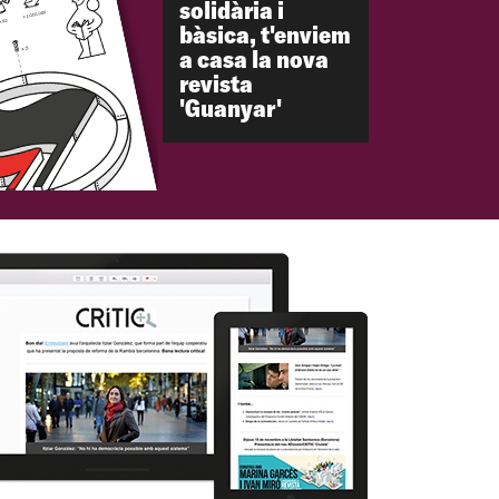
solidària i
bàsica, t'enviem
a casa la nova
revista
'Guanyar'