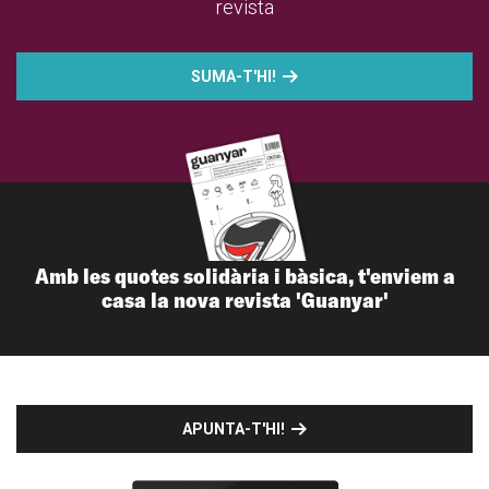
revista
SUMA-T'HI!
Amb les quotes solidària i bàsica, t'enviem a
casa la nova revista 'Guanyar'
APUNTA-T'HI!