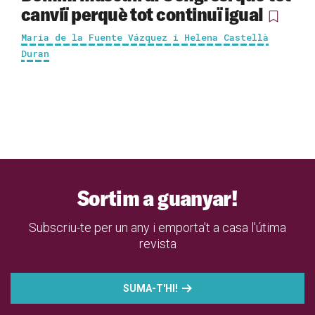
canviï perquè tot continuï igual
Maria de la Fuente Vázquez i Helena Castellà
Duran
Sortim a guanyar!
Subscriu-te per un any i emporta't a casa l'útima
revista
SUMA-T'HI!