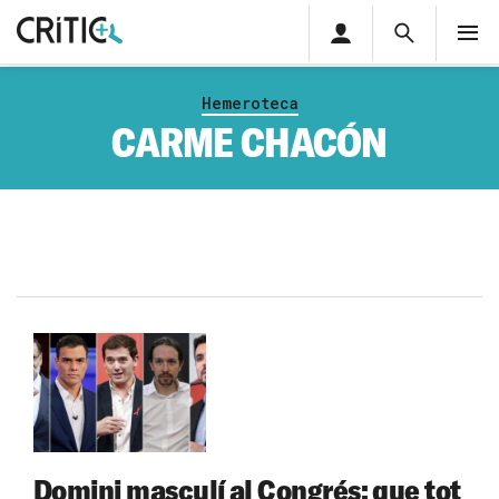
Àrea
Cerca
M
privada
Cerca
Subscriu-t'hi
Cerc
per...
Hemeroteca
Inicia sessió
CARME CHACÓN
Domini masculí al Congrés: que tot