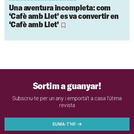
Una aventura incompleta: com
‘Cafè amb Llet’ es va convertir en
‘Cafè amb Llet’
Sortim a guanyar!
Subscriu-te per un any i emporta't a casa l'útima
revista
SUMA-T'HI!