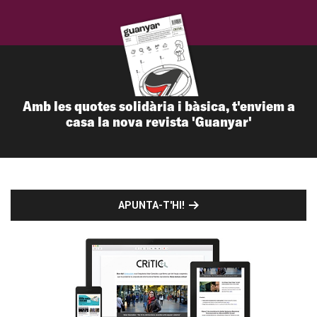
Amb les quotes solidària i bàsica, t'enviem a
casa la nova revista 'Guanyar'
APUNTA-T'HI!