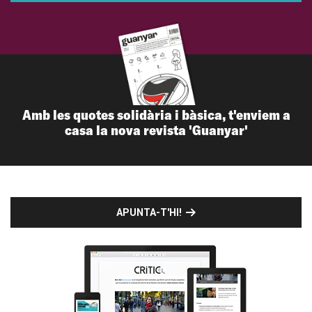
Amb les quotes solidària i bàsica, t'enviem a
casa la nova revista 'Guanyar'
APUNTA-T'HI!