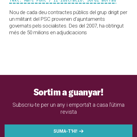
Text: Marc Font / Il·lustració: Jordi Borràs
Nou de cada deu contractes públics del grup dirigit per
un militant del PSC provenen d'ajuntaments
governats pels socialistes. Des del 2007, ha obtingut
més de 50 milions en adjudicacions
Sortim a guanyar!
Subscriu-te per un any i emporta't a casa l'útima
revista
SUMA-T'HI!