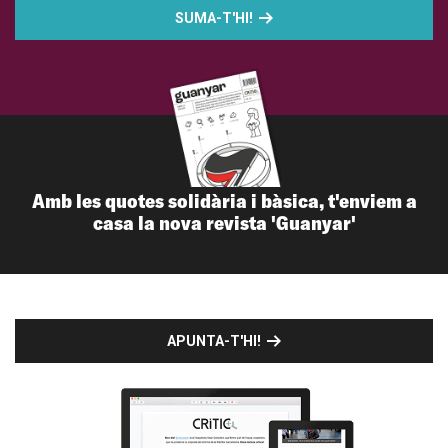
SUMA-T'HI!
Amb les quotes solidària i bàsica, t'enviem a
casa la nova revista 'Guanyar'
APUNTA-T'HI!