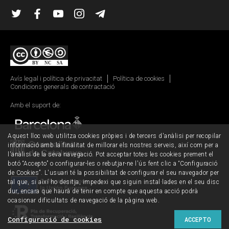
Twitter
Facebook
YouTube
Instagram
Telegram
Avís legal i política de privacitat
Política de cookies
Condicions generals de contractació
Amb el suport de:
Aquest lloc web utilitza cookies pròpies i de tercers d'anàlisi per recopilar
informació amb la finalitat de millorar els nostres serveis, així com per a
l'anàlisi de la seva navegació. Pot acceptar totes les cookies prement el
botó “Accepto” o configurar-les o rebutjar-ne l'ús fent clic a “Configuració
de Cookies”. L'usuari té la possibilitat de configurar el seu navegador per
tal que, si així ho desitja, impedexi que siguin instal·lades en el seu disc
dur, encara que haurà de tenir en compte que aquesta acció podrà
ocasionar dificultats de navegació de la pàgina web.
Configuració de cookies
ACCEPTO