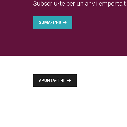
Subscriu-te per un any i emporta't 
SUMA-T'HI!
APUNTA-T'HI!