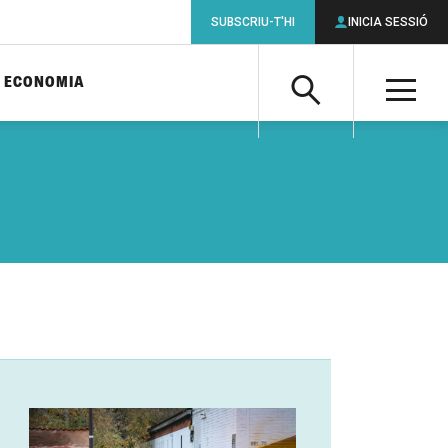
SUBSCRIU-T'HI
INICIA SESSIÓ
ECONOMIA
Cerca
M
Cerca