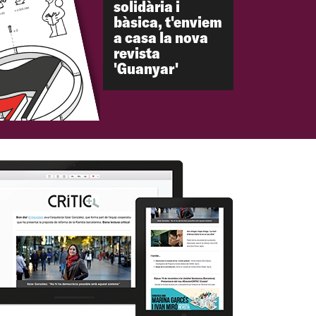
solidària i
bàsica, t'enviem
a casa la nova
revista
'Guanyar'