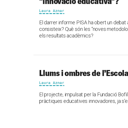
"innovació educativa"?
Laura Aznar
El darrer informe PISA ha obert un debat 
consisteix? Què són les “noves metodolo
els resultats acadèmics?
Llums i ombres de l’Escola
Laura Aznar
El projecte, impulsat per la Fundació Bofi
pràctiques educatives innovadores, ja s'