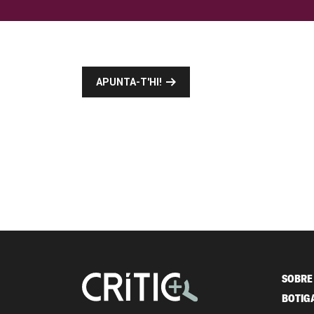
APUNTA-T'HI!
SOBRE 
BOTIG