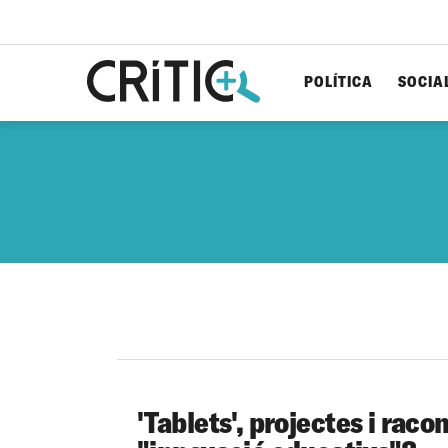
POLÍTICA
SOCIA
Cerca
per...
'Tablets', projectes i raco