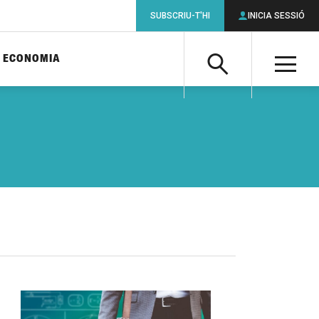
SUBSCRIU-T'HI
INICIA SESSIÓ
ECONOMIA
Cerca
M
Cerca