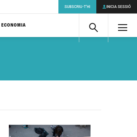
SUBSCRIU-T'HI
INICIA SESSIÓ
ECONOMIA
Cerca
M
Cerca