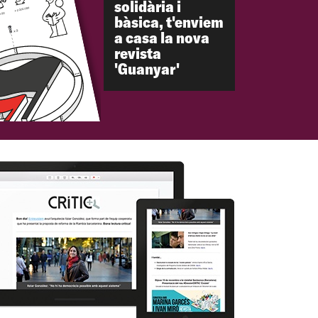
solidària i
bàsica, t'enviem
a casa la nova
revista
'Guanyar'