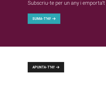
Subscriu-te per un any i emporta't 
SUMA-T'HI!
APUNTA-T'HI!