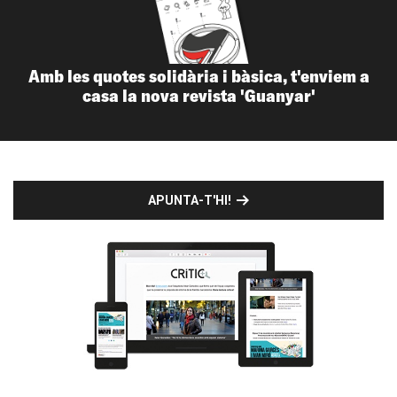
Amb les quotes solidària i bàsica, t'enviem a
casa la nova revista 'Guanyar'
APUNTA-T'HI!