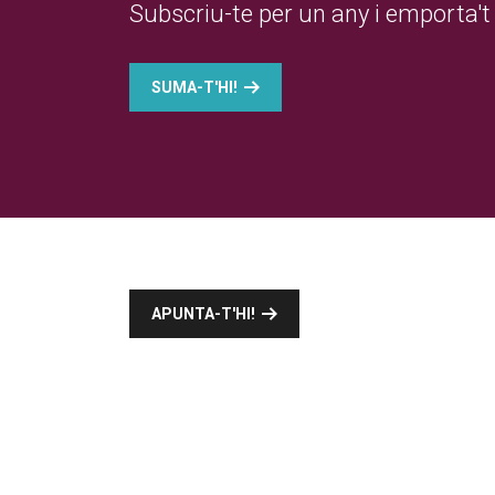
Subscriu-te per un any i emporta't 
SUMA-T'HI!
APUNTA-T'HI!