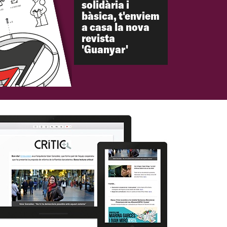
solidària i
bàsica, t'enviem
a casa la nova
revista
'Guanyar'