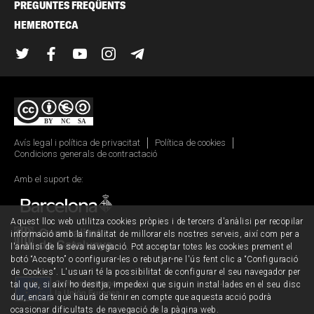
PREGUNTES FREQÜENTS
HEMEROTECA
Twitter
Facebook
YouTube
Instagram
Telegram
Avís legal i política de privacitat
Política de cookies
Condicions generals de contractació
Amb el suport de:
Aquest lloc web utilitza cookies pròpies i de tercers d'anàlisi per recopilar
informació amb la finalitat de millorar els nostres serveis, així com per a
l'anàlisi de la seva navegació. Pot acceptar totes les cookies prement el
botó “Accepto” o configurar-les o rebutjar-ne l'ús fent clic a “Configuració
de Cookies”. L'usuari té la possibilitat de configurar el seu navegador per
tal que, si així ho desitja, impedexi que siguin instal·lades en el seu disc
dur, encara que haurà de tenir en compte que aquesta acció podrà
ocasionar dificultats de navegació de la pàgina web.