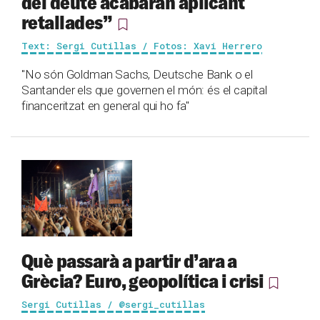
del deute acabaran aplicant
retallades”
Text: Sergi Cutillas / Fotos: Xavi Herrero
"No són Goldman Sachs, Deutsche Bank o el
Santander els que governen el món: és el capital
financeritzat en general qui ho fa"
Què passarà a partir d’ara a
Grècia? Euro, geopolítica i crisi
Sergi Cutillas / @sergi_cutillas