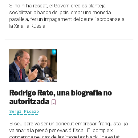
Si no hi ha rescat, el Govern grec es planteja
socialitzar la banca del país, crear una moneda
paral·lela, fer un impagament del deute i apropar-se a
la Xina i a Rússia
Rodrigo Rato, una biografia no
autoritzada
Sergi Picazo
El seu pare va ser un conegut empresari franquista i ja
va anar a la presó per evasió fiscal. Ell compleix
condemna pel cas de les 'targetes black' i ha estat