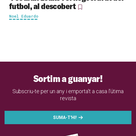
futbol, al descobert
Noel Eduardo
Sortim a guanyar!
Subscriu-te per un any i emporta't a casa l'útima
revista
SUMA-T'HI!