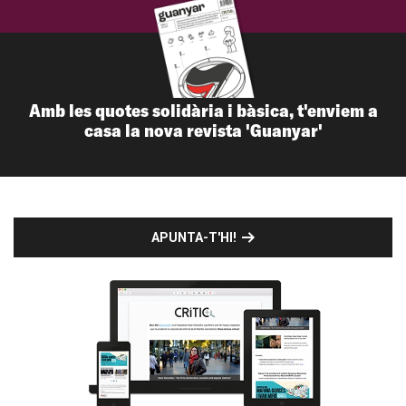
Amb les quotes solidària i bàsica, t'enviem a
casa la nova revista 'Guanyar'
APUNTA-T'HI!