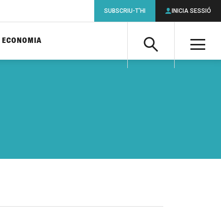
SUBSCRIU-T'HI
INICIA SESSIÓ
ECONOMIA
Cerca
M
Cerca