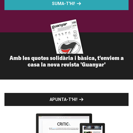
SUMA-T'HI!
Amb les quotes solidària i bàsica, t'enviem a
casa la nova revista 'Guanyar'
APUNTA-T'HI!