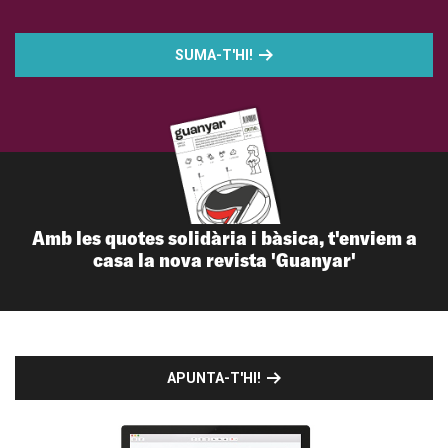
SUMA-T'HI!
Amb les quotes solidària i bàsica, t'enviem a
casa la nova revista 'Guanyar'
APUNTA-T'HI!