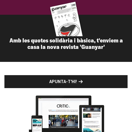
Amb les quotes solidària i bàsica, t'enviem a
casa la nova revista 'Guanyar'
APUNTA-T'HI!