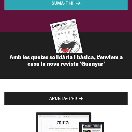
SUMA-T'HI!
Amb les quotes solidària i bàsica, t'enviem a
casa la nova revista 'Guanyar'
APUNTA-T'HI!