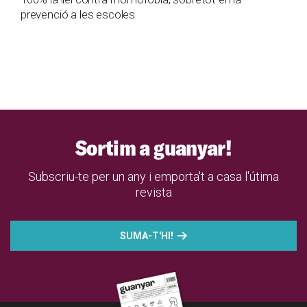
prevenció a les escoles
Sortim a guanyar!
Subscriu-te per un any i emporta't a casa l'útima
revista
SUMA-T'HI!