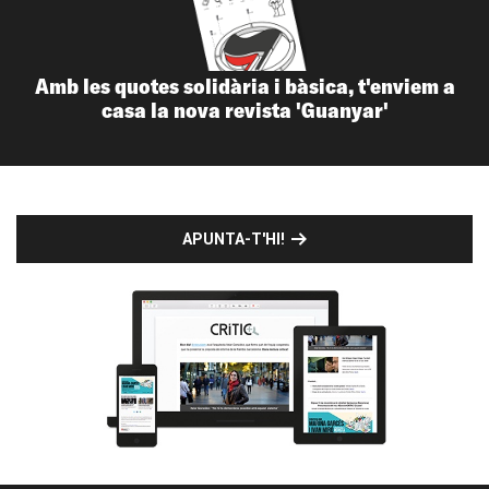
Amb les quotes solidària i bàsica, t'enviem a
casa la nova revista 'Guanyar'
APUNTA-T'HI!