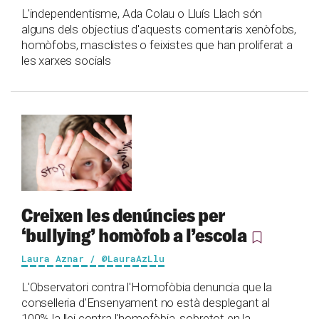
L'independentisme, Ada Colau o Lluís Llach són
alguns dels objectius d'aquests comentaris xenòfobs,
homòfobs, masclistes o feixistes que han proliferat a
les xarxes socials
Creixen les denúncies per
‘bullying’ homòfob a l’escola
Laura Aznar / @LauraAzLlu
L'Observatori contra l'Homofòbia denuncia que la
conselleria d'Ensenyament no està desplegant al
100% la llei contra l'homofòbia, sobretot en la