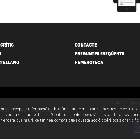
CRÍTIC
CONTACTE
A
PREGUNTES FREQÜENTS
STELLANO
HEMEROTECA
Amb el suport 
isi per recopilar informació amb la finalitat de millorar els nostres serveis, aix
ondicions generals de contractació
o rebutjar-ne l'ús fent clic a “Configuració de Cookies”. L'usuari té la possibili
ur, encara que haurà de tenir en compte que aquesta acció podrà ocasionar dific