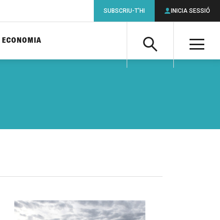
SUBSCRIU-T'HI
INICIA SESSIÓ
ECONOMIA
Cerca
M
Cerca