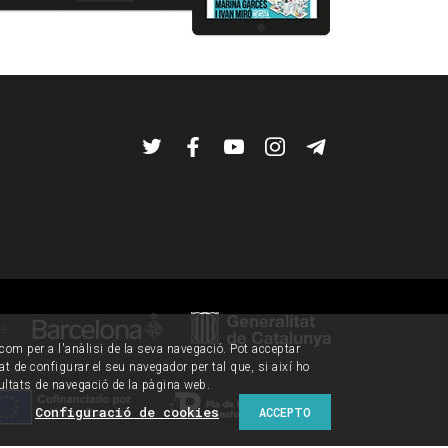
Twitter
Facebook
YouTube
Instagram
Telegram
de:
í com per a l'anàlisi de la seva navegació. Pot acceptar
tat de configurar el seu navegador per tal que, si així ho
ultats de navegació de la pàgina web.
Configuració de cookies
ACCEPTO