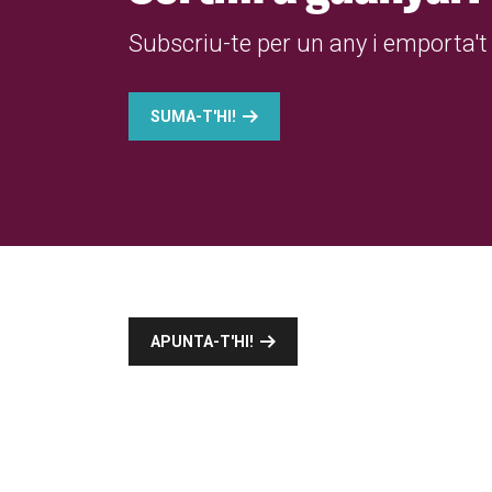
Subscriu-te per un any i emporta't 
SUMA-T'HI!
APUNTA-T'HI!