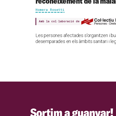
reconeixement de la malal
Homera Rosetti
Amb la col·laboració de
Les persones afectades s'organitzen i b
desemparades en els àmbits sanitari i leg
Sortim a guanyar!