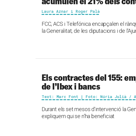
acumulen el 21% dels con
Laura Aznar i Roger Palà
FCC, ACS i Telefónica encapçalen el ràn
la Generalitat, de les diputacions i de l'
Els contractes del 155: em
de l’Ibex i bancs
Text: Marc Font | Foto: Núria Julià / 
Durant els set mesos d'intervenció la Gen
expliquem qui se n'ha beneficiat