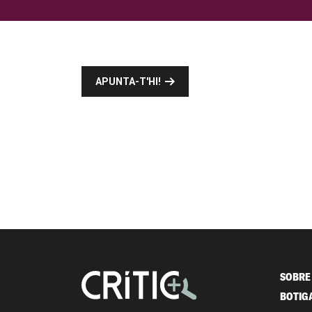
APUNTA-T'HI!
SOBRE 
BOTIG