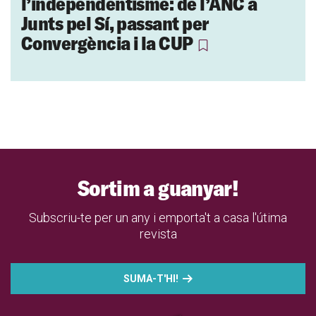
l’independentisme: de l’ANC a
Junts pel Sí, passant per
Convergència i la CUP
Sortim a guanyar!
Subscriu-te per un any i emporta't a casa l'útima
revista
SUMA-T'HI!