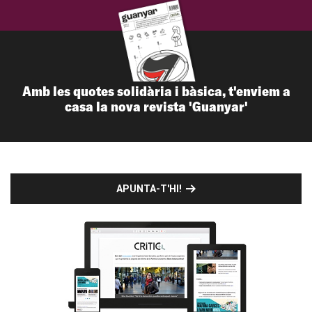
Amb les quotes solidària i bàsica, t'enviem a
casa la nova revista 'Guanyar'
APUNTA-T'HI!