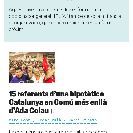
Aquest divendres deixaré de ser formalment
coordinador general d'EUiA i també deixo la militància
a l'organització, que espero reprendre en un futur
pròxim
15 referents d’una hipotètica
Catalunya en Comú més enllà
d’Ada Colau
Marc Font / Roger Palà / Sergi Picazo
La confluència d'esquerres pot situar-se com a