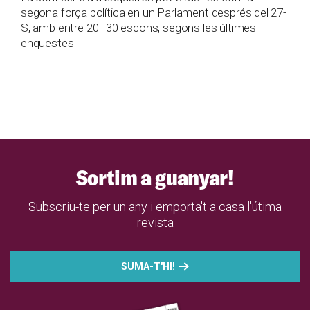
segona força política en un Parlament després del 27-
S, amb entre 20 i 30 escons, segons les últimes
enquestes
Sortim a guanyar!
Subscriu-te per un any i emporta't a casa l'útima
revista
SUMA-T'HI!