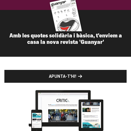
Amb les quotes solidària i bàsica, t'enviem a
casa la nova revista 'Guanyar'
APUNTA-T'HI!