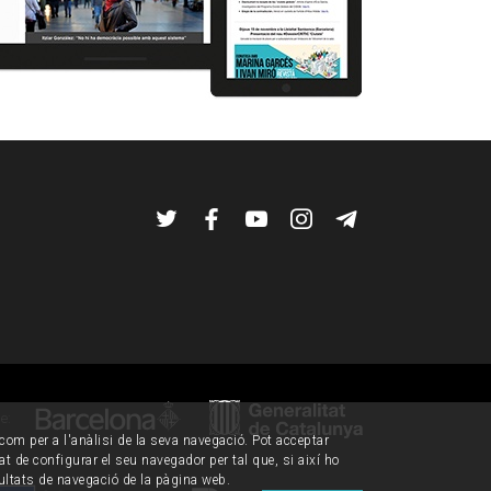
Twitter
Facebook
YouTube
Instagram
Telegram
de:
í com per a l'anàlisi de la seva navegació. Pot acceptar
tat de configurar el seu navegador per tal que, si així ho
ultats de navegació de la pàgina web.