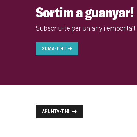
Sortim a guanyar!
Subscriu-te per un any i emporta't 
SUMA-T'HI!
APUNTA-T'HI!