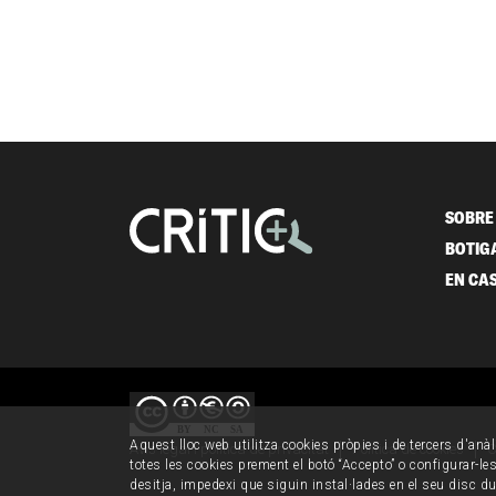
SOBRE 
BOTIG
EN CA
Aquest lloc web utilitza cookies pròpies i de tercers d'anàl
Avís legal i política de privacitat
Política de cookies
C
totes les cookies prement el botó “Accepto” o configurar-les 
desitja, impedexi que siguin instal·lades en el seu disc d