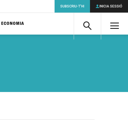
SUBSCRIU-T'HI
INICIA SESSIÓ
ECONOMIA
Cerca
M
Cerca