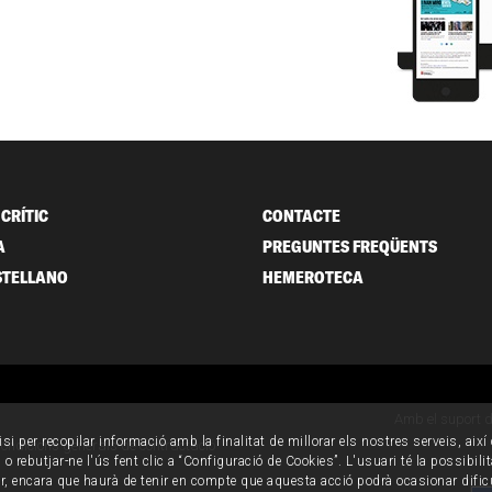
CRÍTIC
CONTACTE
A
PREGUNTES FREQÜENTS
STELLANO
HEMEROTECA
Amb el suport 
isi per recopilar informació amb la finalitat de millorar els nostres serveis, aix
ondicions generals de contractació
o rebutjar-ne l'ús fent clic a “Configuració de Cookies”. L'usuari té la possibili
ur, encara que haurà de tenir en compte que aquesta acció podrà ocasionar dific