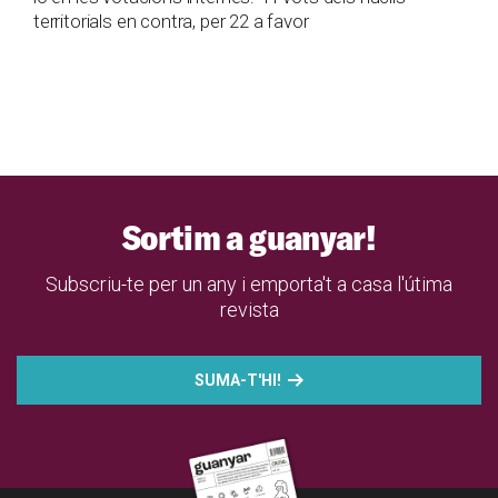
territorials en contra, per 22 a favor
Sortim a guanyar!
Subscriu-te per un any i emporta't a casa l'útima
revista
SUMA-T'HI!