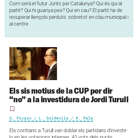
Com serà el futur Junts per Catalunya? Qui és qui al
partit? Qui hi guanya pes? Qui en cau? El partit ha de
recuperar llençols perduts: sobretot en clau municipal i
al centre
Els sis motius de la CUP per dir
“no” a la investidura de Jordi Turull
S. Picazo / L. Soldevila / R. Palà
Els contraris a Turull van doblar els partidaris d'investir-
lo en les votacions internes: 41 vots dels nuclis