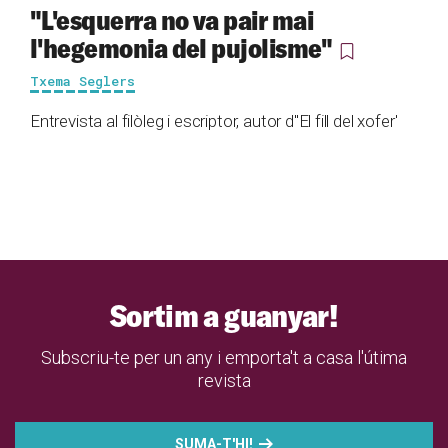
"L'esquerra no va pair mai
l'hegemonia del pujolisme"
Txema Seglers
Entrevista al filòleg i escriptor, autor d''El fill del xofer'
Sortim a guanyar!
Subscriu-te per un any i emporta't a casa l'útima
revista
SUMA-T'HI!