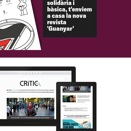
solidària i
bàsica, t'enviem
a casa la nova
revista
'Guanyar'