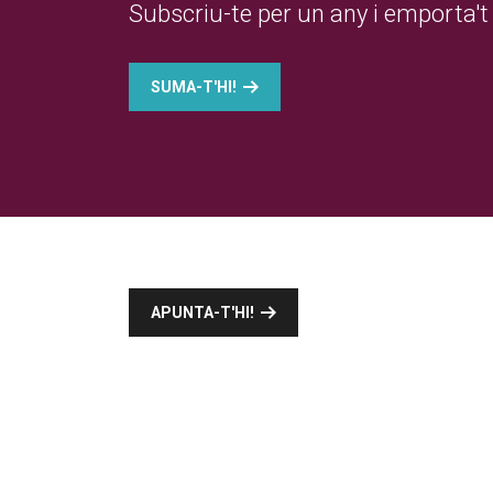
Subscriu-te per un any i emporta't 
SUMA-T'HI!
APUNTA-T'HI!