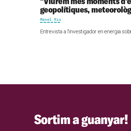
"Viurem més moments d'ex
geopolítiques, meteorològ
Manel Riu
Entrevista a l'investigador en energia sob
Sortim a guanyar!