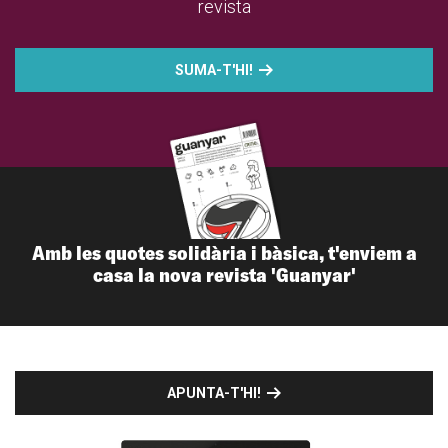
revista
SUMA-T'HI!
Amb les quotes solidària i bàsica, t'enviem a
casa la nova revista 'Guanyar'
APUNTA-T'HI!