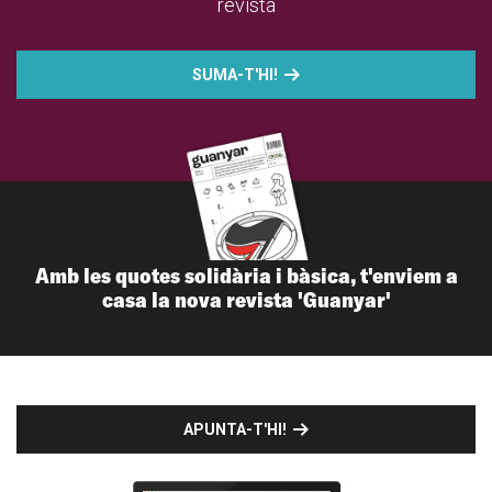
revista
SUMA-T'HI!
Amb les quotes solidària i bàsica, t'enviem a
casa la nova revista 'Guanyar'
APUNTA-T'HI!