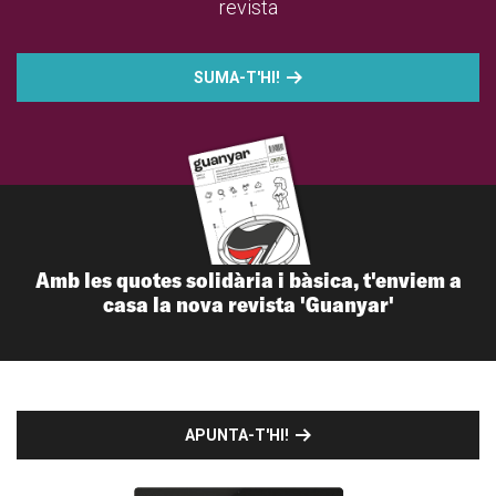
revista
SUMA-T'HI!
Amb les quotes solidària i bàsica, t'enviem a
casa la nova revista 'Guanyar'
APUNTA-T'HI!