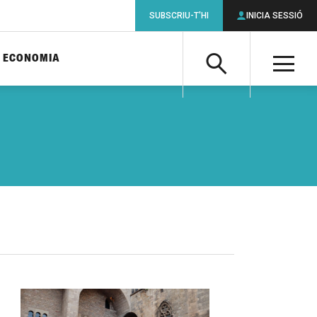
SUBSCRIU-T'HI
INICIA SESSIÓ
ECONOMIA
Cerca
M
Cerca