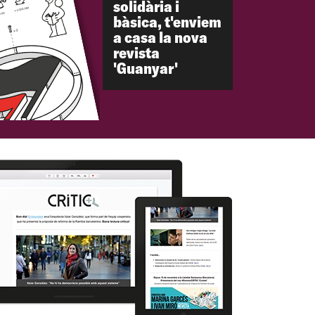
solidària i
bàsica, t'enviem
a casa la nova
revista
'Guanyar'