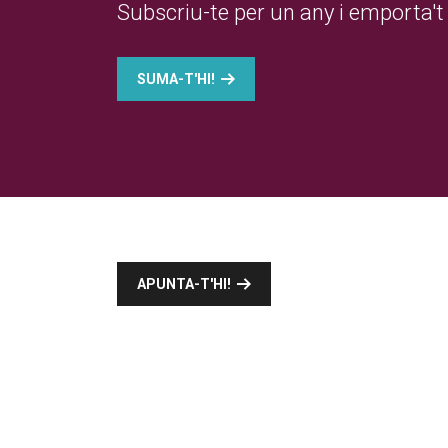
Subscriu-te per un any i emporta't 
SUMA-T'HI!
APUNTA-T'HI!