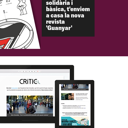
solidària i
bàsica, t'enviem
a casa la nova
revista
'Guanyar'