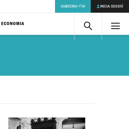
SUBSCRIU-T'HI
INICIA SESSIÓ
ECONOMIA
Cerca
M
Cerca