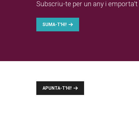
Subscriu-te per un any i emporta't 
SUMA-T'HI!
APUNTA-T'HI!