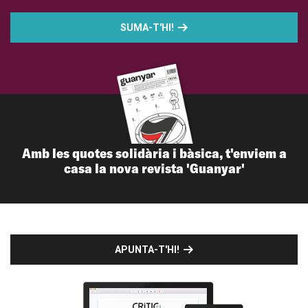
SUMA-T'HI!
Amb les quotes solidària i bàsica, t'enviem a
casa la nova revista 'Guanyar'
APUNTA-T'HI!