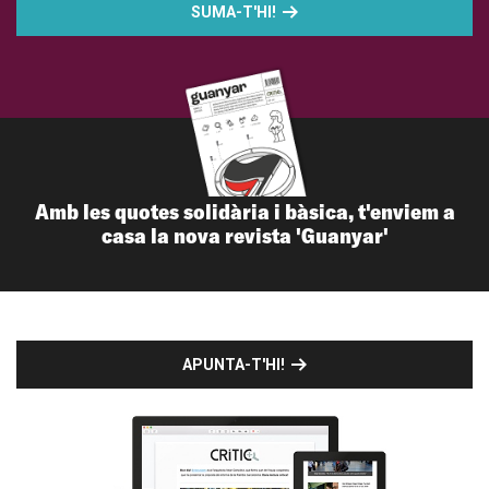
SUMA-T'HI!
Amb les quotes solidària i bàsica, t'enviem a
casa la nova revista 'Guanyar'
APUNTA-T'HI!