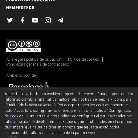
HEMEROTECA
Twitter
Facebook
YouTube
Instagram
Telegram
Avís legal i política de privacitat
Política de cookies
Condicions generals de contractació
Amb el suport de:
Aquest lloc web utilitza cookies pròpies i de tercers d'anàlisi per recopilar
informació amb la finalitat de millorar els nostres serveis, així com per a
l'anàlisi de la seva navegació. Pot acceptar totes les cookies prement el
botó “Accepto” o configurar-les o rebutjar-ne l'ús fent clic a “Configuració
de Cookies”. L'usuari té la possibilitat de configurar el seu navegador per
tal que, si així ho desitja, impedexi que siguin instal·lades en el seu disc
dur, encara que haurà de tenir en compte que aquesta acció podrà
ocasionar dificultats de navegació de la pàgina web.